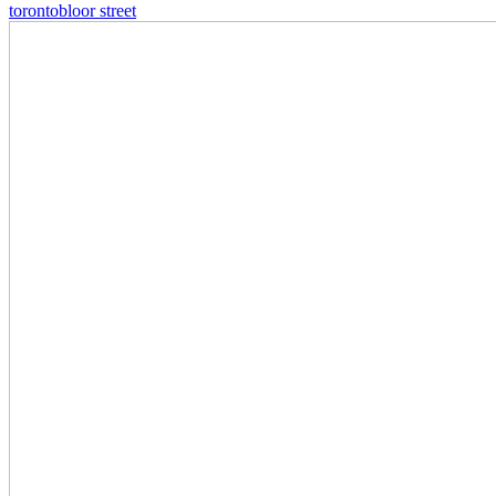
toronto
bloor street