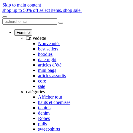
Skip to main content
shop up to 50% off select items.
shop sale.
Femme
En vedette
Nouveautés
best sellers
hoodies
date night
articles d’été
mini bags
articles assortis
core
sale
catégories
Afficher tout
hauts et chemises
t-shirts
denim
Robes
pulls
sweat-shirts