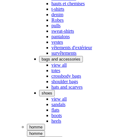
hauts et chemises
t-shirts
denim
Robes
pulls
sweat-shirts
pantalons
vestes
vêtements d'extérieur
survêtements
bags and accessories
view all
totes
crossbody bags
shoulder bags
hats and scarves
shoes
view all
sandals
flats
boots
heels
homme
homme