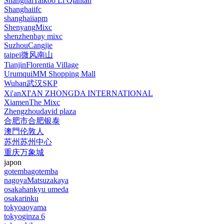
Shanghai
Taikoo Li Qiantan
Shanghai
ifc
shanghai
iapm
Shenyang
Mixc
shenzhen
bay mixc
Suzhou
Cangjie
taipei
微风南山
Tianjin
Florentia Village
Urumqui
MM Shopping Mall
Wuhan
武汉SKP
Xi'an
XI'AN ZHONGDA INTERNATIONAL
Xiamen
The Mixc
Zhengzhou
david plaza
合肥市
合肥银泰
澳門
伦敦人
苏州
苏州中心
重庆
万象城
japon
gotemba
gotemba
nagoya
Matsuzakaya
osaka
hankyu umeda
osaka
rinku
tokyo
aoyama
tokyo
ginza 6