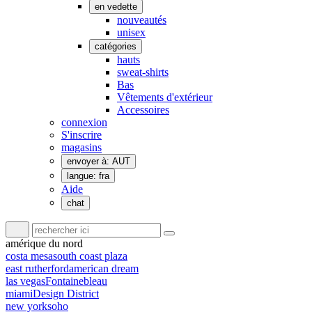
en vedette
nouveautés
unisex
catégories
hauts
sweat-shirts
Bas
Vêtements d'extérieur
Accessoires
connexion
S'inscrire
magasins
envoyer à: AUT
langue: fra
Aide
chat
amérique du nord
costa mesa
south coast plaza
east rutherford
american dream
las vegas
Fontainebleau
miami
Design District
new york
soho