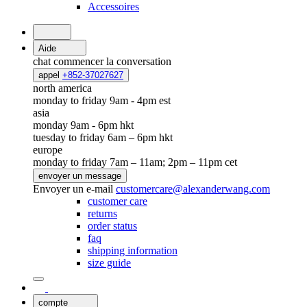
Accessoires
Aide
chat
commencer la conversation
appel
+852-37027627
north america
monday to friday 9am - 4pm est
asia
monday 9am - 6pm hkt
tuesday to friday 6am – 6pm hkt
europe
monday to friday 7am – 11am; 2pm – 11pm cet
envoyer un message
Envoyer un e-mail
customercare@alexanderwang.com
customer care
returns
order status
faq
shipping information
size guide
compte