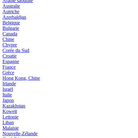
Arabie saoudite
Australie
Autriche
Azerbaïdjan
Belgique
Bulgarie
Canada
Chine
Chypre
Corée du Sud
Croatie
Espagne
France
Grèce
Hong Kong, Chine
Irlande
Israël
Italie
Japon
Kazakhstan
Koweït
Lettonie
Liban
Malaisie
Nouvelle-Zélande