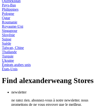
Ouzbékistan
Pays-Bas
Philippines
Pologne
Qatar
Roumanie
Royaume-Uni
Singapour
Slovénie
Suisse
Suède
Taïwan, Chine
Thaïlande
Turquie
Ukraine
Émirats arabes unis
États-Unis
Find alexanderweang Stores
newsletter
ne ratez rien. abonnez-vous à notre newsletter. nous
promettons de ne vous envoyer que le meilleur.