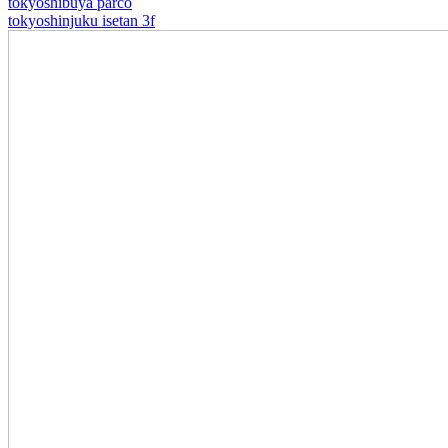
tokyo
shibuya parco
tokyo
shinjuku isetan 3f