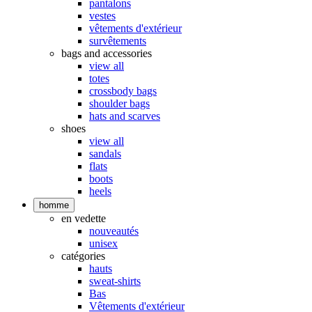
pantalons
vestes
vêtements d'extérieur
survêtements
bags and accessories
view all
totes
crossbody bags
shoulder bags
hats and scarves
shoes
view all
sandals
flats
boots
heels
homme
en vedette
nouveautés
unisex
catégories
hauts
sweat-shirts
Bas
Vêtements d'extérieur