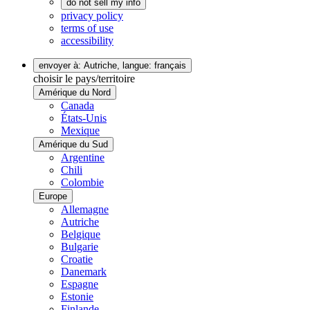
do not sell my info
privacy policy
terms of use
accessibility
envoyer à: Autriche,
langue: français
choisir le pays/territoire
Amérique du Nord
Canada
États-Unis
Mexique
Amérique du Sud
Argentine
Chili
Colombie
Europe
Allemagne
Autriche
Belgique
Bulgarie
Croatie
Danemark
Espagne
Estonie
Finlande