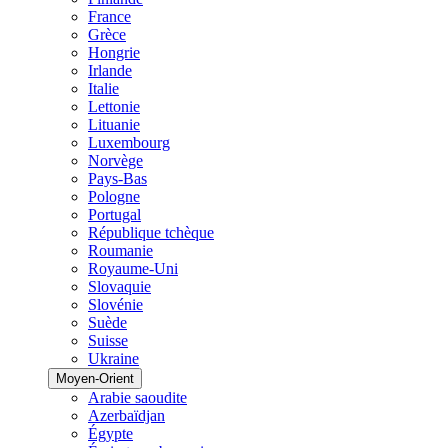
France
Grèce
Hongrie
Irlande
Italie
Lettonie
Lituanie
Luxembourg
Norvège
Pays-Bas
Pologne
Portugal
République tchèque
Roumanie
Royaume-Uni
Slovaquie
Slovénie
Suède
Suisse
Ukraine
Moyen-Orient
Arabie saoudite
Azerbaïdjan
Égypte