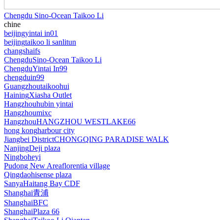
Chengdu Sino-Ocean Taikoo Li
chine
beijing
yintai in01
beijing
taikoo li sanlitun
changsha
ifs
Chengdu
Sino-Ocean Taikoo Li
Chengdu
Yintai In99
chengdu
in99
Guangzhou
taikoohui
Haining
Xiasha Outlet
Hangzhou
hubin yintai
Hangzhou
mixc
Hangzhou
HANGZHOU WESTLAKE66
hong kong
harbour city
Jiangbei District
CHONGQING PARADISE WALK
Nanjing
Deji plaza
Ningbo
heyi
Pudong New Area
florentia village
Qingdao
hisense plaza
Sanya
Haitang Bay CDF
Shanghai
青浦
Shanghai
BFC
Shanghai
Plaza 66