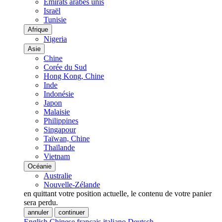
Émirats arabes unis
Israël
Tunisie
Afrique
Nigeria
Asie
Chine
Corée du Sud
Hong Kong, Chine
Inde
Indonésie
Japon
Malaisie
Philippines
Singapour
Taïwan, Chine
Thaïlande
Vietnam
Océanie
Australie
Nouvelle-Zélande
en quittant votre position actuelle, le contenu de votre panier
sera perdu.
annuler
continuer
English
Chinese
français
italiano
Deutsch