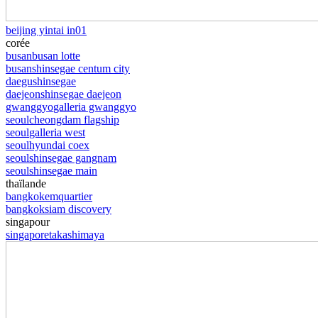
beijing yintai in01
corée
busan
busan lotte
busan
shinsegae centum city
daegu
shinsegae
daejeon
shinsegae daejeon
gwanggyo
galleria gwanggyo
seoul
cheongdam flagship
seoul
galleria west
seoul
hyundai coex
seoul
shinsegae gangnam
seoul
shinsegae main
thaïlande
bangkok
emquartier
bangkok
siam discovery
singapour
singapore
takashimaya