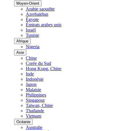
Moyen-Orient
Arabie saoudite
Azerbaïdjan
Égypte
Émirats arabes unis
Israël
Tunisie
Afrique
Nigeria
Asie
Chine
Corée du Sud
Hong Kong, Chine
Inde
Indonésie
Japon
Malaisie
Philippines
Singapour
Taïwan, Chine
Thaïlande
Vietnam
Océanie
Australie