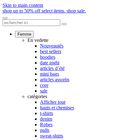
Skip to main content
shop up to 50% off select items.
shop sale.
Femme
En vedette
Nouveautés
best sellers
hoodies
date night
articles d’été
mini bags
articles assortis
core
sale
catégories
Afficher tout
hauts et chemises
t-shirts
denim
Robes
pulls
sweat-shirts