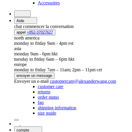
Accessoires
Aide
chat
commencer la conversation
appel
+852-37027627
north america
monday to friday 9am - 4pm est
asia
monday 9am - 6pm hkt
tuesday to friday 6am – 6pm hkt
europe
monday to friday 7am – 11am; 2pm – 11pm cet
envoyer un message
Envoyer un e-mail
customercare@alexanderwang.com
customer care
returns
order status
faq
shipping information
size guide
compte