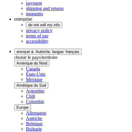
payment
shipping and returns
magasins
entreprise
do not sell my info
privacy policy
terms of use
accessibility
envoyer à: Autriche,
langue: français
choisir le pays/territoire
Amérique du Nord
Canada
États-Unis
Mexique
Amérique du Sud
Argentine
Chili
Colombie
Europe
Allemagne
Autriche
Belgique
Bulgarie