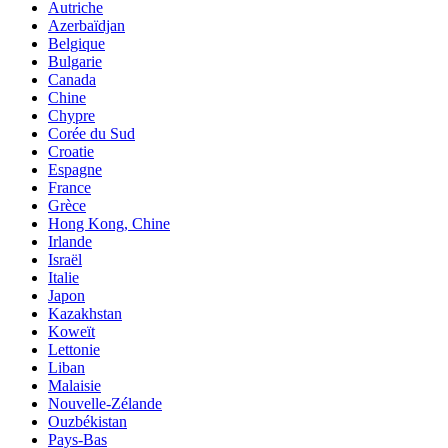
Autriche
Azerbaïdjan
Belgique
Bulgarie
Canada
Chine
Chypre
Corée du Sud
Croatie
Espagne
France
Grèce
Hong Kong, Chine
Irlande
Israël
Italie
Japon
Kazakhstan
Koweït
Lettonie
Liban
Malaisie
Nouvelle-Zélande
Ouzbékistan
Pays-Bas