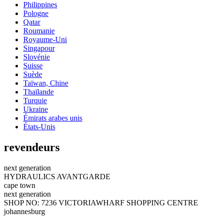
Philippines
Pologne
Qatar
Roumanie
Royaume-Uni
Singapour
Slovénie
Suisse
Suède
Taïwan, Chine
Thaïlande
Turquie
Ukraine
Émirats arabes unis
États-Unis
revendeurs
next generation
HYDRAULICS AVANTGARDE
cape town
next generation
SHOP NO: 7236 VICTORIAWHARF SHOPPING CENTRE
johannesburg