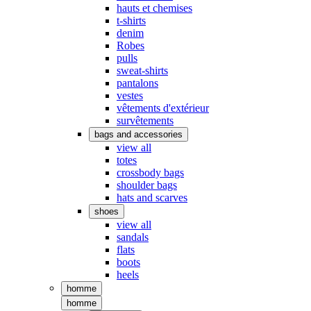
hauts et chemises
t-shirts
denim
Robes
pulls
sweat-shirts
pantalons
vestes
vêtements d'extérieur
survêtements
bags and accessories
view all
totes
crossbody bags
shoulder bags
hats and scarves
shoes
view all
sandals
flats
boots
heels
homme
homme