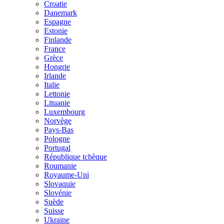
Croatie
Danemark
Espagne
Estonie
Finlande
France
Grèce
Hongrie
Irlande
Italie
Lettonie
Lituanie
Luxembourg
Norvège
Pays-Bas
Pologne
Portugal
République tchèque
Roumanie
Royaume-Uni
Slovaquie
Slovénie
Suède
Suisse
Ukraine