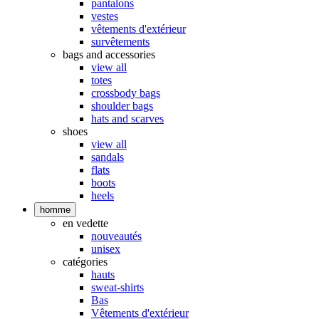
pantalons
vestes
vêtements d'extérieur
survêtements
bags and accessories
view all
totes
crossbody bags
shoulder bags
hats and scarves
shoes
view all
sandals
flats
boots
heels
homme
en vedette
nouveautés
unisex
catégories
hauts
sweat-shirts
Bas
Vêtements d'extérieur