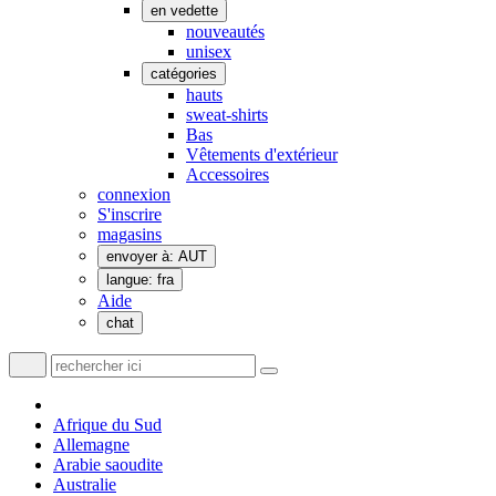
en vedette
nouveautés
unisex
catégories
hauts
sweat-shirts
Bas
Vêtements d'extérieur
Accessoires
connexion
S'inscrire
magasins
envoyer à: AUT
langue: fra
Aide
chat
Afrique du Sud
Allemagne
Arabie saoudite
Australie