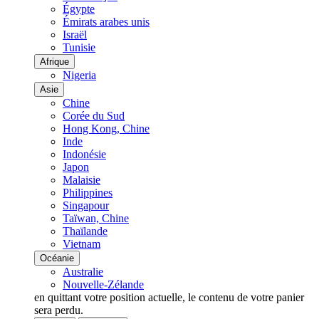
Égypte
Émirats arabes unis
Israël
Tunisie
Afrique
Nigeria
Asie
Chine
Corée du Sud
Hong Kong, Chine
Inde
Indonésie
Japon
Malaisie
Philippines
Singapour
Taïwan, Chine
Thaïlande
Vietnam
Océanie
Australie
Nouvelle-Zélande
en quittant votre position actuelle, le contenu de votre panier
sera perdu.