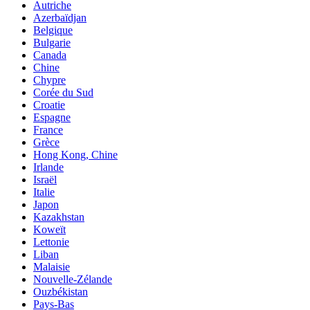
Autriche
Azerbaïdjan
Belgique
Bulgarie
Canada
Chine
Chypre
Corée du Sud
Croatie
Espagne
France
Grèce
Hong Kong, Chine
Irlande
Israël
Italie
Japon
Kazakhstan
Koweït
Lettonie
Liban
Malaisie
Nouvelle-Zélande
Ouzbékistan
Pays-Bas