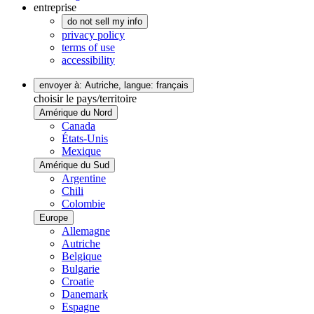
entreprise
do not sell my info
privacy policy
terms of use
accessibility
envoyer à: Autriche,
langue: français
choisir le pays/territoire
Amérique du Nord
Canada
États-Unis
Mexique
Amérique du Sud
Argentine
Chili
Colombie
Europe
Allemagne
Autriche
Belgique
Bulgarie
Croatie
Danemark
Espagne