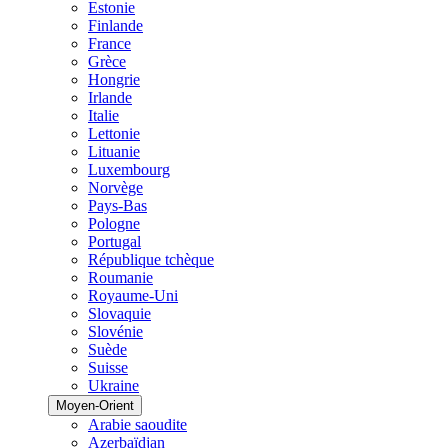
Estonie
Finlande
France
Grèce
Hongrie
Irlande
Italie
Lettonie
Lituanie
Luxembourg
Norvège
Pays-Bas
Pologne
Portugal
République tchèque
Roumanie
Royaume-Uni
Slovaquie
Slovénie
Suède
Suisse
Ukraine
Moyen-Orient
Arabie saoudite
Azerbaïdjan