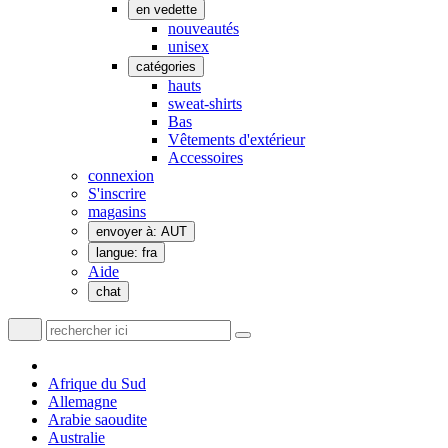
en vedette
nouveautés
unisex
catégories
hauts
sweat-shirts
Bas
Vêtements d'extérieur
Accessoires
connexion
S'inscrire
magasins
envoyer à: AUT
langue: fra
Aide
chat
Afrique du Sud
Allemagne
Arabie saoudite
Australie