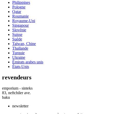
Philippines
Pologne
Qatar
Roumanie
Royaume-Uni
Singapour
Slovénie
Suisse
Suède
Taïwan, Chine
Thaïlande
Turquie
Ukraine
Émirats arabes unis
États-Unis
revendeurs
emporium - sinteks
83, neftchiler ave.
baku
newsletter