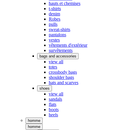
hauts et chemises
t-shirts
denim
Robes
pulls
sweat-shirts
pantalons
vestes
vêtements d'extérieur
survêtements
bags and accessories
view all
totes
crossbody bags
shoulder bags
hats and scarves
shoes
view all
sandals
flats
boots
heels
homme
homme