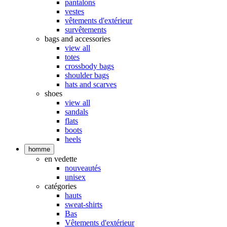
pantalons
vestes
vêtements d'extérieur
survêtements
bags and accessories
view all
totes
crossbody bags
shoulder bags
hats and scarves
shoes
view all
sandals
flats
boots
heels
homme
en vedette
nouveautés
unisex
catégories
hauts
sweat-shirts
Bas
Vêtements d'extérieur