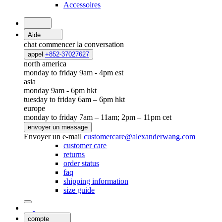
Accessoires
Aide
chat
commencer la conversation
appel
+852-37027627
north america
monday to friday 9am - 4pm est
asia
monday 9am - 6pm hkt
tuesday to friday 6am – 6pm hkt
europe
monday to friday 7am – 11am; 2pm – 11pm cet
envoyer un message
Envoyer un e-mail
customercare@alexanderwang.com
customer care
returns
order status
faq
shipping information
size guide
compte