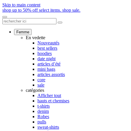
Skip to main content
shop up to 50% off select items.
shop sale.
Femme
En vedette
Nouveautés
best sellers
hoodies
date night
articles d’été
mini bags
articles assortis
core
sale
catégories
Afficher tout
hauts et chemises
t-shirts
denim
Robes
pulls
sweat-shirts