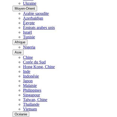
Ukraine
Moyen-Orient
Arabie saoudite
Azerbaïdjan
Égypte
Émirats arabes unis
Israël
Tunisie
Afrique
Nigeria
Asie
Chine
Corée du Sud
Hong Kong, Chine
Inde
Indonésie
Japon
Malaisie
Philippines
Singapour
Taïwan, Chine
Thaïlande
Vietnam
Océanie