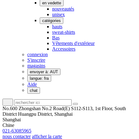
en vedette
nouveautés
unisex
catégories
hauts
sweat-shirts
Bas
Vêtements d'extérieur
Accessoires
connexion
S'inscrire
magasins
envoyer à: AUT
langue: fra
Aide
chat
No.600 Zhongshan No.2 Road(E) S112-S113, 1st Floor, South
District Huangpu District, Shanghai
Shanghai
Chine
021-63085965
nous contacter
afficher la carte