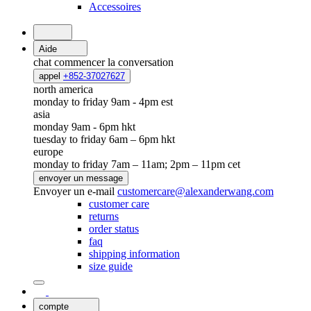
Accessoires
Aide
chat
commencer la conversation
appel
+852-37027627
north america
monday to friday 9am - 4pm est
asia
monday 9am - 6pm hkt
tuesday to friday 6am – 6pm hkt
europe
monday to friday 7am – 11am; 2pm – 11pm cet
envoyer un message
Envoyer un e-mail
customercare@alexanderwang.com
customer care
returns
order status
faq
shipping information
size guide
compte