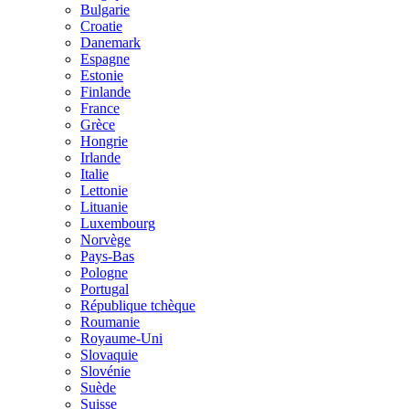
Bulgarie
Croatie
Danemark
Espagne
Estonie
Finlande
France
Grèce
Hongrie
Irlande
Italie
Lettonie
Lituanie
Luxembourg
Norvège
Pays-Bas
Pologne
Portugal
République tchèque
Roumanie
Royaume-Uni
Slovaquie
Slovénie
Suède
Suisse