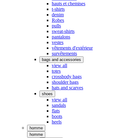
hauts et chemises
t-shirts
denim
Robes
pulls
sweat-shirts
pantalons
vestes
vêtements d'extérieur
survêtements
bags and accessories
view all
totes
crossbody bags
shoulder bags
hats and scarves
shoes
view all
sandals
flats
boots
heels
homme
homme