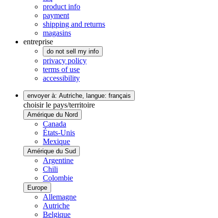
product info
payment
shipping and returns
magasins
entreprise
do not sell my info
privacy policy
terms of use
accessibility
envoyer à: Autriche,
langue: français
choisir le pays/territoire
Amérique du Nord
Canada
États-Unis
Mexique
Amérique du Sud
Argentine
Chili
Colombie
Europe
Allemagne
Autriche
Belgique