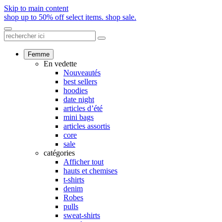
Skip to main content
shop up to 50% off select items.
shop sale.
Femme
En vedette
Nouveautés
best sellers
hoodies
date night
articles d’été
mini bags
articles assortis
core
sale
catégories
Afficher tout
hauts et chemises
t-shirts
denim
Robes
pulls
sweat-shirts