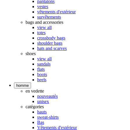
pantalons
vestes
vêtements d'extérieur
survêtements
bags and accessories
view all
totes
crossbody bags
shoulder bags
hats and scarves
shoes
view all
sandals
flats
boots
heels
homme
en vedette
nouveautés
unisex
catégories
hauts
sweat-shirts
Bas
Vêtements d'extérieur