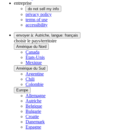
entreprise
do not sell my info
privacy policy
terms of use
accessibility
envoyer à: Autriche,
langue: français
choisir le pays/territoire
Amérique du Nord
Canada
États-Unis
Mexique
Amérique du Sud
Argentine
Chili
Colombie
Europe
Allemagne
Autriche
Belgique
Bulgarie
Croatie
Danemark
Espagne