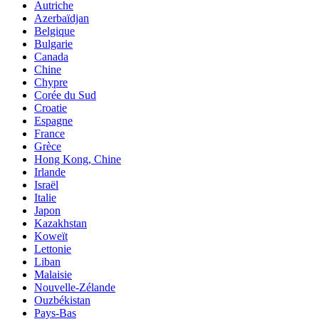
Autriche
Azerbaïdjan
Belgique
Bulgarie
Canada
Chine
Chypre
Corée du Sud
Croatie
Espagne
France
Grèce
Hong Kong, Chine
Irlande
Israël
Italie
Japon
Kazakhstan
Koweït
Lettonie
Liban
Malaisie
Nouvelle-Zélande
Ouzbékistan
Pays-Bas