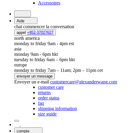
Accessoires
Aide
chat
commencer la conversation
appel
+852-37027627
north america
monday to friday 9am - 4pm est
asia
monday 9am - 6pm hkt
tuesday to friday 6am – 6pm hkt
europe
monday to friday 7am – 11am; 2pm – 11pm cet
envoyer un message
Envoyer un e-mail
customercare@alexanderwang.com
customer care
returns
order status
faq
shipping information
size guide
compte