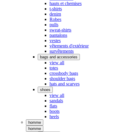
hauts et chemises
t-shirts
denim
Robes
pulls
sweat-shirts
pantalons
vestes
vêtements d'extérieur
survêtements
bags and accessories
view all
totes
crossbody bags
shoulder bags
hats and scarves
shoes
view all
sandals
flats
boots
heels
homme
homme