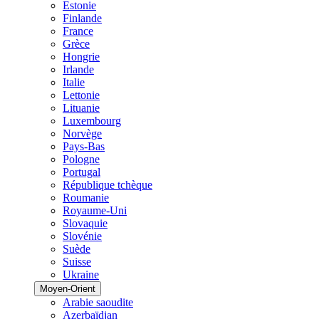
Estonie
Finlande
France
Grèce
Hongrie
Irlande
Italie
Lettonie
Lituanie
Luxembourg
Norvège
Pays-Bas
Pologne
Portugal
République tchèque
Roumanie
Royaume-Uni
Slovaquie
Slovénie
Suède
Suisse
Ukraine
Moyen-Orient
Arabie saoudite
Azerbaïdjan