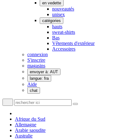
en vedette
nouveautés
unisex
catégories
hauts
sweat-shirts
Bas
Vêtements d'extérieur
Accessoires
connexion
S'inscrire
magasins
envoyer à: AUT
langue: fra
Aide
chat
Afrique du Sud
Allemagne
Arabie saoudite
Australie