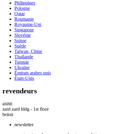
Philippines
Pologne
Qatar
Roumanie
Royaume-Uni
Singapour
Slovénie
Suisse
Suède
Taïwan, Chine
Thaïlande
Turquie
Ukraine
Émirats arabes unis
États-Unis
revendeurs
aishti
zard zard bldg - 1st floor
beirut
newsletter