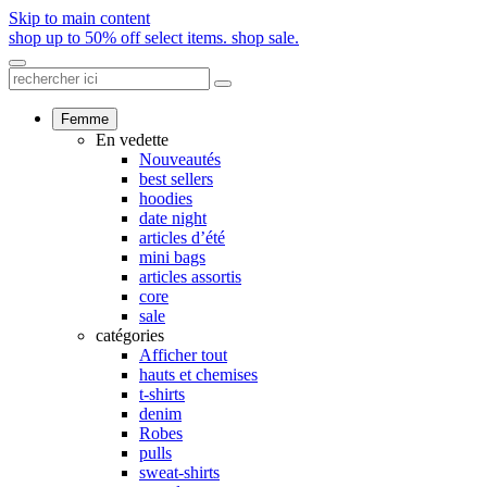
Skip to main content
shop up to 50% off select items.
shop sale.
Femme
En vedette
Nouveautés
best sellers
hoodies
date night
articles d’été
mini bags
articles assortis
core
sale
catégories
Afficher tout
hauts et chemises
t-shirts
denim
Robes
pulls
sweat-shirts