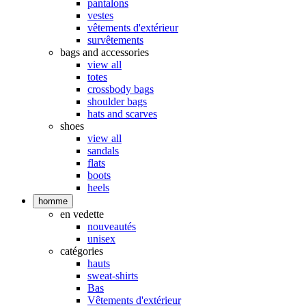
pantalons
vestes
vêtements d'extérieur
survêtements
bags and accessories
view all
totes
crossbody bags
shoulder bags
hats and scarves
shoes
view all
sandals
flats
boots
heels
homme
en vedette
nouveautés
unisex
catégories
hauts
sweat-shirts
Bas
Vêtements d'extérieur