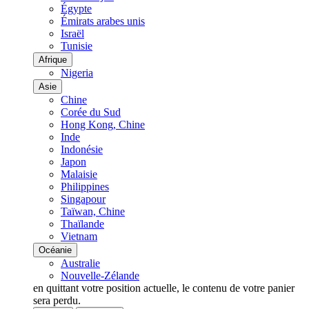
Égypte
Émirats arabes unis
Israël
Tunisie
Afrique
Nigeria
Asie
Chine
Corée du Sud
Hong Kong, Chine
Inde
Indonésie
Japon
Malaisie
Philippines
Singapour
Taïwan, Chine
Thaïlande
Vietnam
Océanie
Australie
Nouvelle-Zélande
en quittant votre position actuelle, le contenu de votre panier
sera perdu.