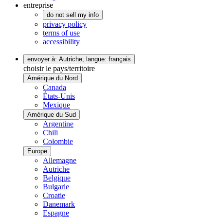
entreprise
do not sell my info
privacy policy
terms of use
accessibility
envoyer à: Autriche,
langue: français
choisir le pays/territoire
Amérique du Nord
Canada
États-Unis
Mexique
Amérique du Sud
Argentine
Chili
Colombie
Europe
Allemagne
Autriche
Belgique
Bulgarie
Croatie
Danemark
Espagne