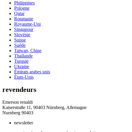
Philippines
Pologne
Qatar
Roumanie
Royaume-Uni
Singapour
Slovénie
Suisse
Suède
Taïwan, Chine
Thaïlande
Turquie
Ukraine
Émirats arabes unis
États-Unis
revendeurs
Emerson renaldi
Kaiserstraße 11, 90403 Nürnberg, Allemagne
Nurnberg 90403
newsletter