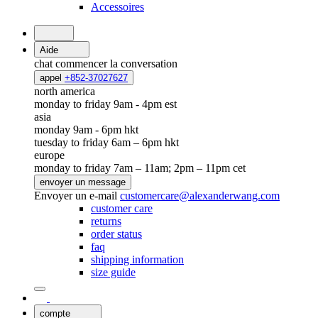
Accessoires
Aide
chat
commencer la conversation
appel
+852-37027627
north america
monday to friday 9am - 4pm est
asia
monday 9am - 6pm hkt
tuesday to friday 6am – 6pm hkt
europe
monday to friday 7am – 11am; 2pm – 11pm cet
envoyer un message
Envoyer un e-mail
customercare@alexanderwang.com
customer care
returns
order status
faq
shipping information
size guide
compte