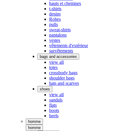
hauts et chemises
t-shirts
denim
Robes
pulls
sweat-shirts
pantalons
vestes
vêtements d'extérieur
survêtements
bags and accessories
view all
totes
crossbody bags
shoulder bags
hats and scarves
shoes
view all
sandals
flats
boots
heels
homme
homme