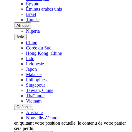
Égypte
Émirats arabes unis
Israël
Tunisie
Afrique
Nigeria
Asie
Chine
Corée du Sud
Hong Kong, Chine
Inde
Indonésie
Japon
Malaisie
Philippines
Singapour
Taïwan, Chine
Thaïlande
Vietnam
Océanie
Australie
Nouvelle-Zélande
en quittant votre position actuelle, le contenu de votre panier
sera perdu.