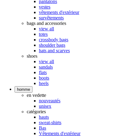
pantalons
vestes
vêtements d'extérieur
survêtements
bags and accessories
view all
totes
crossbody bags
shoulder bags
hats and scarves
shoes
view all
sandals
flats
boots
heels
homme
en vedette
nouveautés
unisex
catégories
hauts
sweat-shirts
Bas
Vêtements d'extérieur