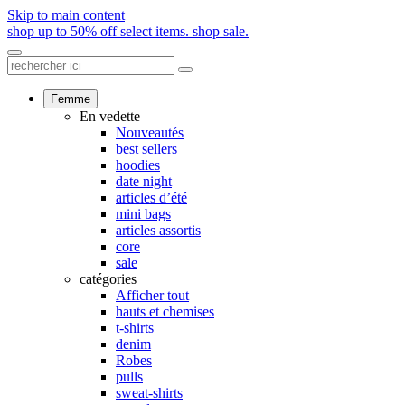
Skip to main content
shop up to 50% off select items.
shop sale.
Femme
En vedette
Nouveautés
best sellers
hoodies
date night
articles d’été
mini bags
articles assortis
core
sale
catégories
Afficher tout
hauts et chemises
t-shirts
denim
Robes
pulls
sweat-shirts