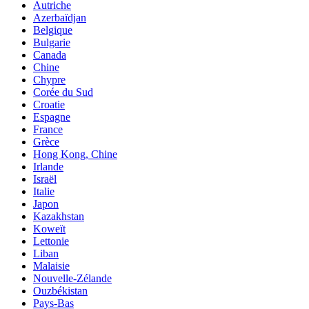
Autriche
Azerbaïdjan
Belgique
Bulgarie
Canada
Chine
Chypre
Corée du Sud
Croatie
Espagne
France
Grèce
Hong Kong, Chine
Irlande
Israël
Italie
Japon
Kazakhstan
Koweït
Lettonie
Liban
Malaisie
Nouvelle-Zélande
Ouzbékistan
Pays-Bas