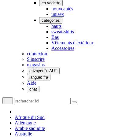
en vedette
nouveautés
unisex
catégories
hauts
sweat-shirts
Bas
Vêtements d'extérieur
Accessoires
connexion
S'inscrire
magasins
envoyer à: AUT
langue: fra
Aide
chat
Afrique du Sud
Allemagne
Arabie saoudite
Australie