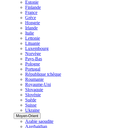
Estonie
Finlande
France
Grèce
Hongrie
Irlande
Italie
Lettonie
Lituanie
Luxembourg
Norvège
Pays-Bas
Pologne
Portugal
République tchèque
Roumanie
Royaume-Uni
Slovaquie
Slovénie
Suède
Suisse
Ukraine
Moyen-Orient
Arabie saoudite
Azerbaïdjan