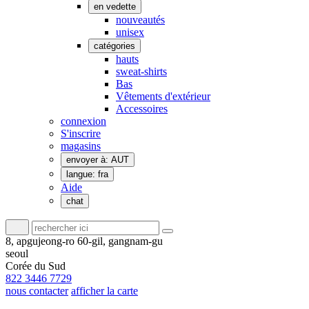
en vedette
nouveautés
unisex
catégories
hauts
sweat-shirts
Bas
Vêtements d'extérieur
Accessoires
connexion
S'inscrire
magasins
envoyer à: AUT
langue: fra
Aide
chat
8, apgujeong-ro 60-gil, gangnam-gu
seoul
Corée du Sud
822 3446 7729
nous contacter
afficher la carte