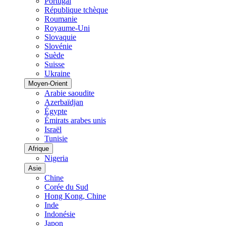
Portugal
République tchèque
Roumanie
Royaume-Uni
Slovaquie
Slovénie
Suède
Suisse
Ukraine
Moyen-Orient
Arabie saoudite
Azerbaïdjan
Égypte
Émirats arabes unis
Israël
Tunisie
Afrique
Nigeria
Asie
Chine
Corée du Sud
Hong Kong, Chine
Inde
Indonésie
Japon