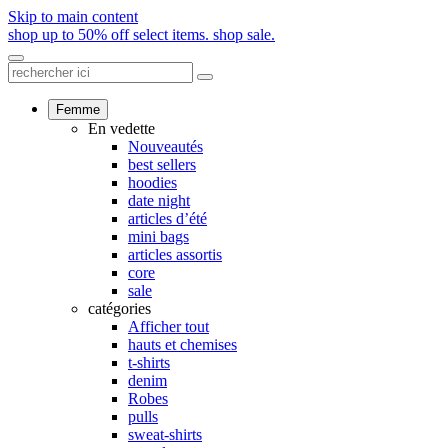
Skip to main content
shop up to 50% off select items.
shop sale.
Femme
En vedette
Nouveautés
best sellers
hoodies
date night
articles d’été
mini bags
articles assortis
core
sale
catégories
Afficher tout
hauts et chemises
t-shirts
denim
Robes
pulls
sweat-shirts