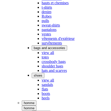
hauts et chemises
t-shirts
denim
Robes
pulls
sweat-shirts
pantalons
vestes
vêtements d'extérieur
survêtements
bags and accessories
view all
totes
crossbody bags
shoulder bags
hats and scarves
shoes
view all
sandals
flats
boots
heels
homme
homme