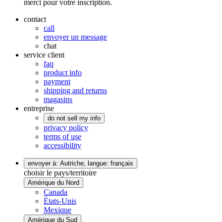
merci pour votre inscription.
contact
call
envoyer un message
chat
service client
faq
product info
payment
shipping and returns
magasins
entreprise
do not sell my info
privacy policy
terms of use
accessibility
envoyer à: Autriche,
langue: français
choisir le pays/territoire
Amérique du Nord
Canada
États-Unis
Mexique
Amérique du Sud