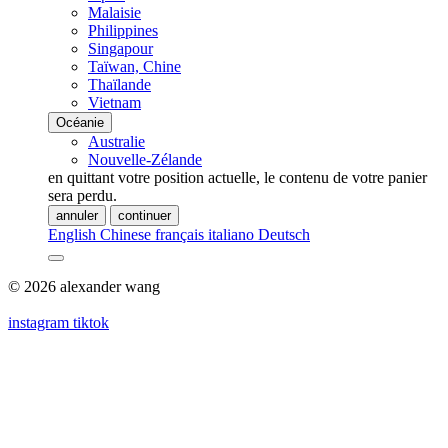
Malaisie
Philippines
Singapour
Taïwan, Chine
Thaïlande
Vietnam
Océanie
Australie
Nouvelle-Zélande
en quittant votre position actuelle, le contenu de votre panier
sera perdu.
annuler
continuer
English
Chinese
français
italiano
Deutsch
© 2026 alexander wang
instagram
tiktok