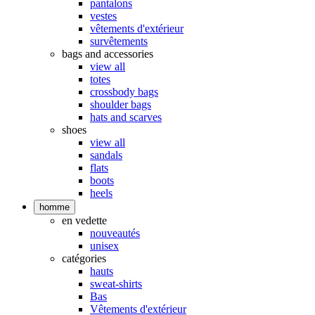
pantalons
vestes
vêtements d'extérieur
survêtements
bags and accessories
view all
totes
crossbody bags
shoulder bags
hats and scarves
shoes
view all
sandals
flats
boots
heels
homme
en vedette
nouveautés
unisex
catégories
hauts
sweat-shirts
Bas
Vêtements d'extérieur