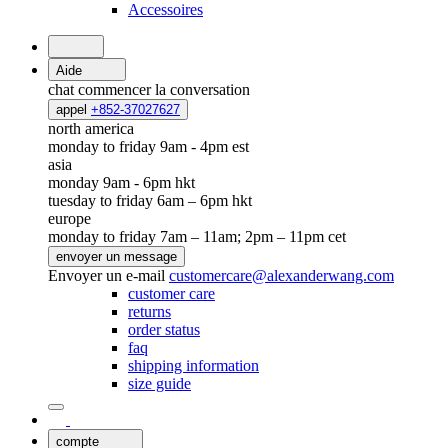
Accessoires
Aide
chat
commencer la conversation
appel
+852-37027627
north america
monday to friday 9am - 4pm est
asia
monday 9am - 6pm hkt
tuesday to friday 6am – 6pm hkt
europe
monday to friday 7am – 11am; 2pm – 11pm cet
envoyer un message
Envoyer un e-mail
customercare@alexanderwang.com
customer care
returns
order status
faq
shipping information
size guide
compte