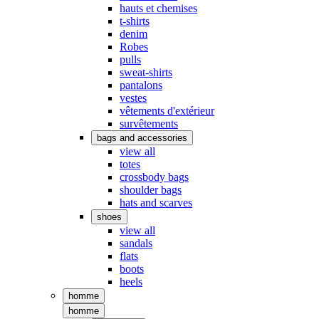
hauts et chemises
t-shirts
denim
Robes
pulls
sweat-shirts
pantalons
vestes
vêtements d'extérieur
survêtements
bags and accessories
view all
totes
crossbody bags
shoulder bags
hats and scarves
shoes
view all
sandals
flats
boots
heels
homme
homme