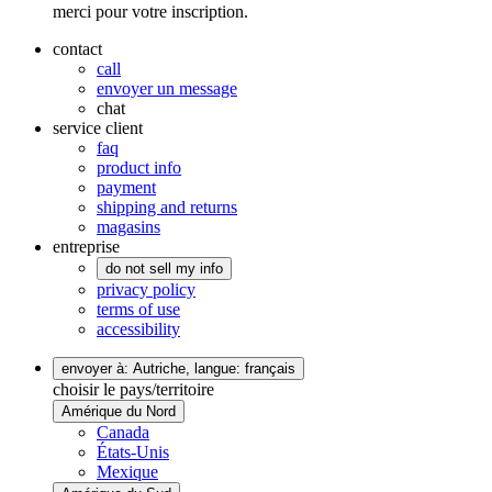
merci pour votre inscription.
contact
call
envoyer un message
chat
service client
faq
product info
payment
shipping and returns
magasins
entreprise
do not sell my info
privacy policy
terms of use
accessibility
envoyer à: Autriche,
langue: français
choisir le pays/territoire
Amérique du Nord
Canada
États-Unis
Mexique