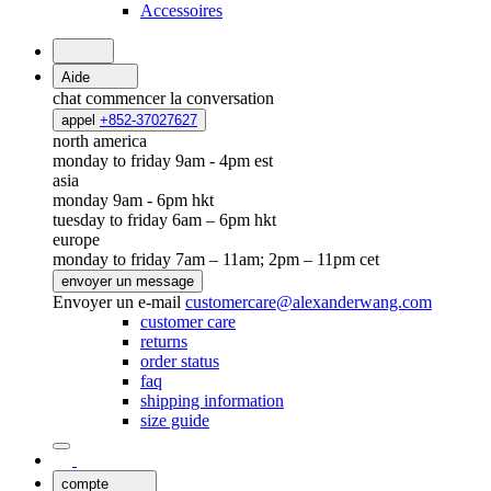
Accessoires
Aide
chat
commencer la conversation
appel
+852-37027627
north america
monday to friday 9am - 4pm est
asia
monday 9am - 6pm hkt
tuesday to friday 6am – 6pm hkt
europe
monday to friday 7am – 11am; 2pm – 11pm cet
envoyer un message
Envoyer un e-mail
customercare@alexanderwang.com
customer care
returns
order status
faq
shipping information
size guide
compte