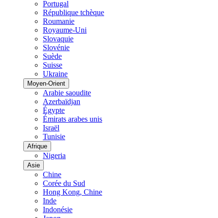
Portugal
République tchèque
Roumanie
Royaume-Uni
Slovaquie
Slovénie
Suède
Suisse
Ukraine
Moyen-Orient
Arabie saoudite
Azerbaïdjan
Égypte
Émirats arabes unis
Israël
Tunisie
Afrique
Nigeria
Asie
Chine
Corée du Sud
Hong Kong, Chine
Inde
Indonésie