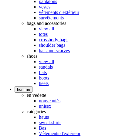
pantalons
vestes
vêtements d'extérieur
survêtements
bags and accessories
view all
totes
crossbody bags
shoulder bags
hats and scarves
shoes
view all
sandals
flats
boots
heels
homme
en vedette
nouveautés
unisex
catégories
hauts
sweat-shirts
Bas
Vêtements d'extérieur