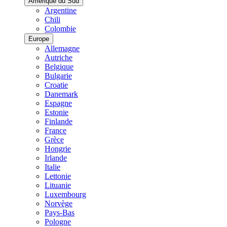
Amérique du Sud
Argentine
Chili
Colombie
Europe
Allemagne
Autriche
Belgique
Bulgarie
Croatie
Danemark
Espagne
Estonie
Finlande
France
Grèce
Hongrie
Irlande
Italie
Lettonie
Lituanie
Luxembourg
Norvège
Pays-Bas
Pologne