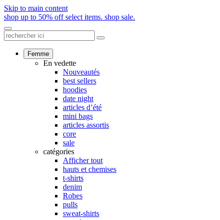
Skip to main content
shop up to 50% off select items.
shop sale.
Femme
En vedette
Nouveautés
best sellers
hoodies
date night
articles d’été
mini bags
articles assortis
core
sale
catégories
Afficher tout
hauts et chemises
t-shirts
denim
Robes
pulls
sweat-shirts