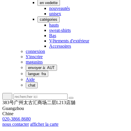
en vedette
nouveautés
unisex
catégories
hauts
sweat-shirts
Bas
Vêtements d'extérieur
Accessoires
connexion
S'inscrire
magasins
envoyer à: AUT
langue: fra
Aide
chat
383号广州太古汇商场二层L213店舖
Guangzhou
Chine
020-3866 8680
nous contacter
afficher la carte