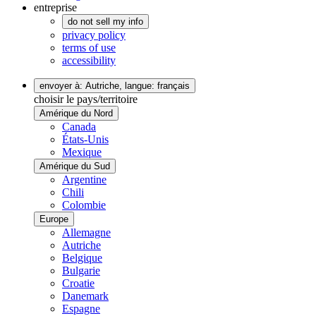
entreprise
do not sell my info
privacy policy
terms of use
accessibility
envoyer à: Autriche,
langue: français
choisir le pays/territoire
Amérique du Nord
Canada
États-Unis
Mexique
Amérique du Sud
Argentine
Chili
Colombie
Europe
Allemagne
Autriche
Belgique
Bulgarie
Croatie
Danemark
Espagne