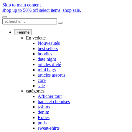
Skip to main content
shop up to 50% off select items.
shop sale.
Femme
En vedette
Nouveautés
best sellers
hoodies
date night
articles d’été
mini bags
articles assortis
core
sale
catégories
Afficher tout
hauts et chemises
t-shirts
denim
Robes
pulls
sweat-shirts