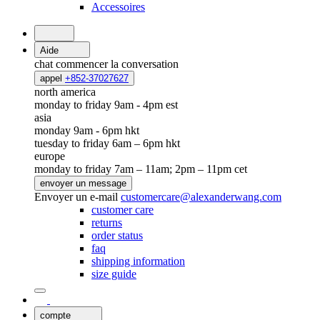
Accessoires
Aide
chat
commencer la conversation
appel
+852-37027627
north america
monday to friday 9am - 4pm est
asia
monday 9am - 6pm hkt
tuesday to friday 6am – 6pm hkt
europe
monday to friday 7am – 11am; 2pm – 11pm cet
envoyer un message
Envoyer un e-mail
customercare@alexanderwang.com
customer care
returns
order status
faq
shipping information
size guide
compte