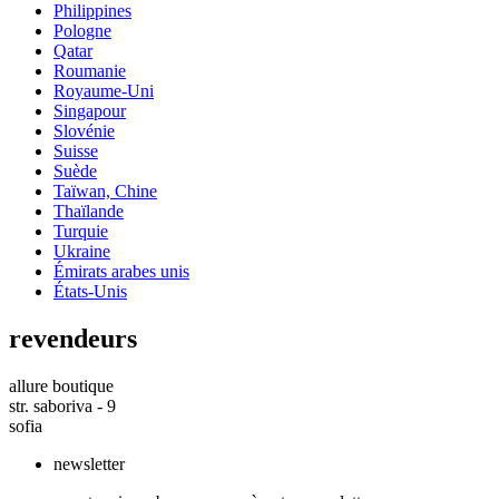
Philippines
Pologne
Qatar
Roumanie
Royaume-Uni
Singapour
Slovénie
Suisse
Suède
Taïwan, Chine
Thaïlande
Turquie
Ukraine
Émirats arabes unis
États-Unis
revendeurs
allure boutique
str. saboriva - 9
sofia
newsletter