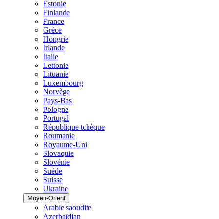
Estonie
Finlande
France
Grèce
Hongrie
Irlande
Italie
Lettonie
Lituanie
Luxembourg
Norvège
Pays-Bas
Pologne
Portugal
République tchèque
Roumanie
Royaume-Uni
Slovaquie
Slovénie
Suède
Suisse
Ukraine
Moyen-Orient
Arabie saoudite
Azerbaïdjan