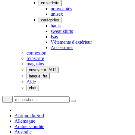
en vedette
nouveautés
unisex
catégories
hauts
sweat-shirts
Bas
Vêtements d'extérieur
Accessoires
connexion
S'inscrire
magasins
envoyer à: AUT
langue: fra
Aide
chat
Afrique du Sud
Allemagne
Arabie saoudite
Australie