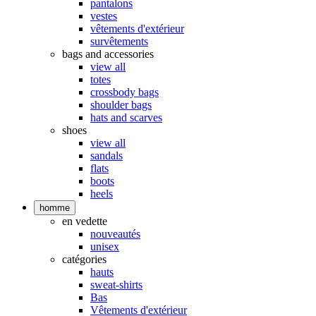
pantalons
vestes
vêtements d'extérieur
survêtements
bags and accessories
view all
totes
crossbody bags
shoulder bags
hats and scarves
shoes
view all
sandals
flats
boots
heels
homme
en vedette
nouveautés
unisex
catégories
hauts
sweat-shirts
Bas
Vêtements d'extérieur