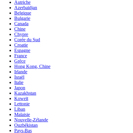
Autriche
Azerbaïdjan
Belgique
Bulgarie
Canada
Chine
Chypre
Corée du Sud
Croatie
Espagne
France
Grèce
Hong Kong, Chine
Irlande
Israël
Italie
Japon
Kazakhstan
Koweït
Lettonie
Liban
Malaisie
Nouvelle-Zélande
Ouzbékistan
Pays-Bas