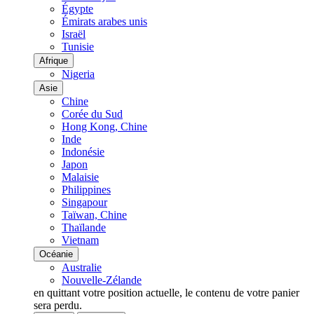
Égypte
Émirats arabes unis
Israël
Tunisie
Afrique
Nigeria
Asie
Chine
Corée du Sud
Hong Kong, Chine
Inde
Indonésie
Japon
Malaisie
Philippines
Singapour
Taïwan, Chine
Thaïlande
Vietnam
Océanie
Australie
Nouvelle-Zélande
en quittant votre position actuelle, le contenu de votre panier
sera perdu.