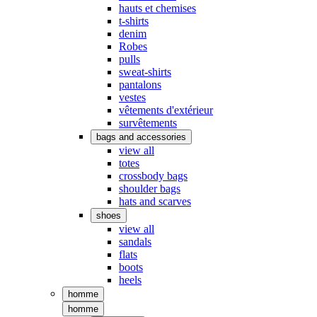
hauts et chemises
t-shirts
denim
Robes
pulls
sweat-shirts
pantalons
vestes
vêtements d'extérieur
survêtements
bags and accessories
view all
totes
crossbody bags
shoulder bags
hats and scarves
shoes
view all
sandals
flats
boots
heels
homme
homme