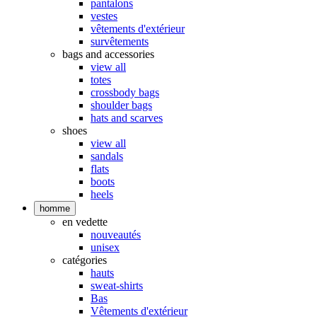
pantalons
vestes
vêtements d'extérieur
survêtements
bags and accessories
view all
totes
crossbody bags
shoulder bags
hats and scarves
shoes
view all
sandals
flats
boots
heels
homme
en vedette
nouveautés
unisex
catégories
hauts
sweat-shirts
Bas
Vêtements d'extérieur