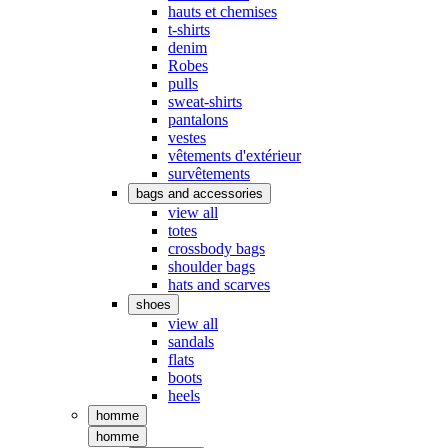
hauts et chemises
t-shirts
denim
Robes
pulls
sweat-shirts
pantalons
vestes
vêtements d'extérieur
survêtements
bags and accessories
view all
totes
crossbody bags
shoulder bags
hats and scarves
shoes
view all
sandals
flats
boots
heels
homme
homme