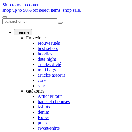
Skip to main content
shop up to 50% off select items.
shop sale.
Femme
En vedette
Nouveautés
best sellers
hoodies
date night
articles d’été
mini bags
articles assortis
core
sale
catégories
Afficher tout
hauts et chemises
t-shirts
denim
Robes
pulls
sweat-shirts