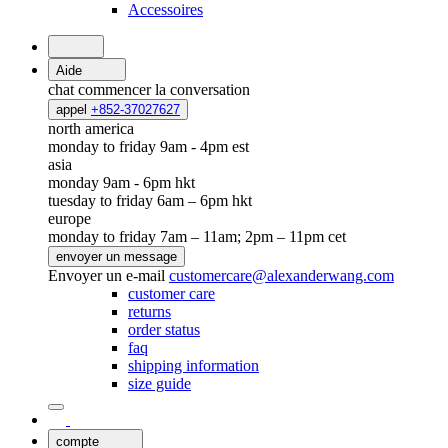
Accessoires
Aide
chat
commencer la conversation
appel
+852-37027627
north america
monday to friday 9am - 4pm est
asia
monday 9am - 6pm hkt
tuesday to friday 6am – 6pm hkt
europe
monday to friday 7am – 11am; 2pm – 11pm cet
envoyer un message
Envoyer un e-mail
customercare@alexanderwang.com
customer care
returns
order status
faq
shipping information
size guide
compte