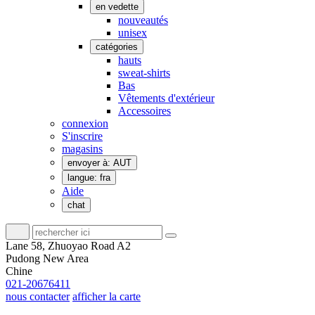
en vedette
nouveautés
unisex
catégories
hauts
sweat-shirts
Bas
Vêtements d'extérieur
Accessoires
connexion
S'inscrire
magasins
envoyer à: AUT
langue: fra
Aide
chat
Lane 58, Zhuoyao Road A2
Pudong New Area
Chine
021-20676411
nous contacter
afficher la carte