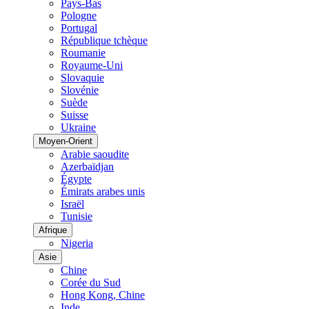
Pays-Bas
Pologne
Portugal
République tchèque
Roumanie
Royaume-Uni
Slovaquie
Slovénie
Suède
Suisse
Ukraine
Moyen-Orient
Arabie saoudite
Azerbaïdjan
Égypte
Émirats arabes unis
Israël
Tunisie
Afrique
Nigeria
Asie
Chine
Corée du Sud
Hong Kong, Chine
Inde