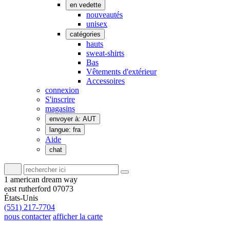
en vedette
nouveautés
unisex
catégories
hauts
sweat-shirts
Bas
Vêtements d'extérieur
Accessoires
connexion
S'inscrire
magasins
envoyer à: AUT
langue: fra
Aide
chat
1 american dream way
east rutherford 07073
États-Unis
(551) 217-7704
nous contacter
afficher la carte