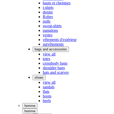
hauts et chemises
t-shirts
denim
Robes
pulls
sweat-shirts
pantalons
vestes
vêtements d'extérieur
survêtements
bags and accessories
view all
totes
crossbody bags
shoulder bags
hats and scarves
shoes
view all
sandals
flats
boots
heels
homme
homme