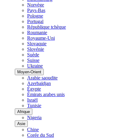
Norvège
Pays-Bas
Pologne
Portugal
République tchèque
Roumanie
Royaume-Uni
Slovaquie
Slovénie
Suède
Suisse
Ukraine
Moyen-Orient
Arabie saoudite
Azerbaïdjan
Égypte
Émirats arabes unis
Israël
Tunisie
Afrique
Nigeria
Asie
Chine
Corée du Sud