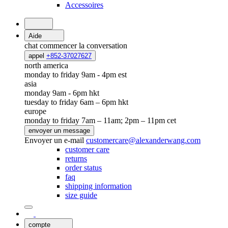
Accessoires
Aide
chat
commencer la conversation
appel
+852-37027627
north america
monday to friday 9am - 4pm est
asia
monday 9am - 6pm hkt
tuesday to friday 6am – 6pm hkt
europe
monday to friday 7am – 11am; 2pm – 11pm cet
envoyer un message
Envoyer un e-mail
customercare@alexanderwang.com
customer care
returns
order status
faq
shipping information
size guide
compte