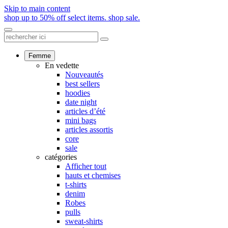
Skip to main content
shop up to 50% off select items.
shop sale.
Femme
En vedette
Nouveautés
best sellers
hoodies
date night
articles d’été
mini bags
articles assortis
core
sale
catégories
Afficher tout
hauts et chemises
t-shirts
denim
Robes
pulls
sweat-shirts