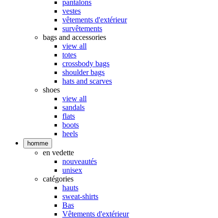
pantalons
vestes
vêtements d'extérieur
survêtements
bags and accessories
view all
totes
crossbody bags
shoulder bags
hats and scarves
shoes
view all
sandals
flats
boots
heels
homme
en vedette
nouveautés
unisex
catégories
hauts
sweat-shirts
Bas
Vêtements d'extérieur