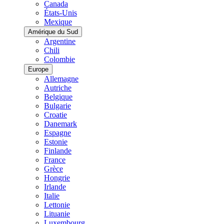
Canada
États-Unis
Mexique
Amérique du Sud
Argentine
Chili
Colombie
Europe
Allemagne
Autriche
Belgique
Bulgarie
Croatie
Danemark
Espagne
Estonie
Finlande
France
Grèce
Hongrie
Irlande
Italie
Lettonie
Lituanie
Luxembourg