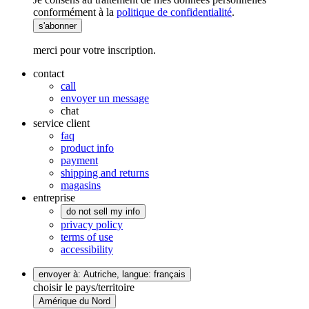
conformément à la
politique de confidentialité
.
s'abonner
merci pour votre inscription.
contact
call
envoyer un message
chat
service client
faq
product info
payment
shipping and returns
magasins
entreprise
do not sell my info
privacy policy
terms of use
accessibility
envoyer à: Autriche,
langue: français
choisir le pays/territoire
Amérique du Nord