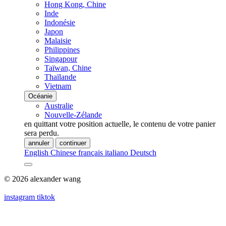
Hong Kong, Chine
Inde
Indonésie
Japon
Malaisie
Philippines
Singapour
Taïwan, Chine
Thaïlande
Vietnam
Océanie
Australie
Nouvelle-Zélande
en quittant votre position actuelle, le contenu de votre panier
sera perdu.
annuler
continuer
English
Chinese
français
italiano
Deutsch
© 2026 alexander wang
instagram
tiktok