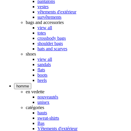
pantalons
vestes
vêtements d'extérieur
survêtements
bags and accessories
view all
totes
crossbody bags
shoulder bags
hats and scarves
shoes
view all
sandals
flats
boots
heels
homme
en vedette
nouveautés
unisex
catégories
hauts
sweat-shirts
Bas
Vêtements d'extérieur