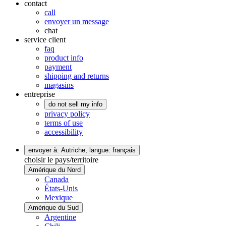
contact
call
envoyer un message
chat
service client
faq
product info
payment
shipping and returns
magasins
entreprise
do not sell my info
privacy policy
terms of use
accessibility
envoyer à: Autriche,
langue: français
choisir le pays/territoire
Amérique du Nord
Canada
États-Unis
Mexique
Amérique du Sud
Argentine