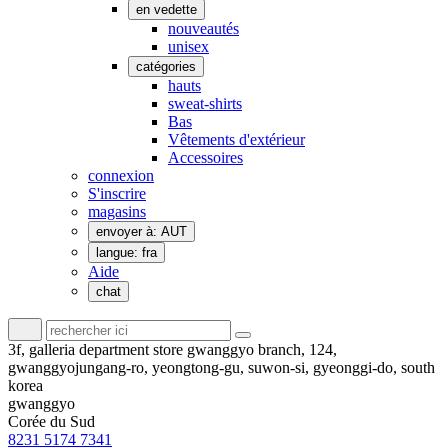
en vedette
nouveautés
unisex
catégories
hauts
sweat-shirts
Bas
Vêtements d'extérieur
Accessoires
connexion
S'inscrire
magasins
envoyer à: AUT
langue: fra
Aide
chat
3f, galleria department store gwanggyo branch, 124,
gwanggyojungang-ro, yeongtong-gu, suwon-si, gyeonggi-do, south
korea
gwanggyo
Corée du Sud
8231 5174 7341