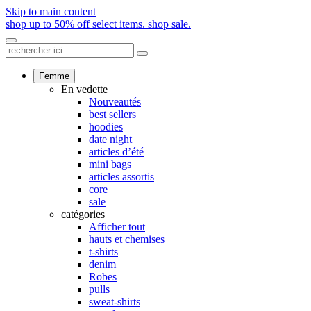
Skip to main content
shop up to 50% off select items.
shop sale.
Femme
En vedette
Nouveautés
best sellers
hoodies
date night
articles d’été
mini bags
articles assortis
core
sale
catégories
Afficher tout
hauts et chemises
t-shirts
denim
Robes
pulls
sweat-shirts