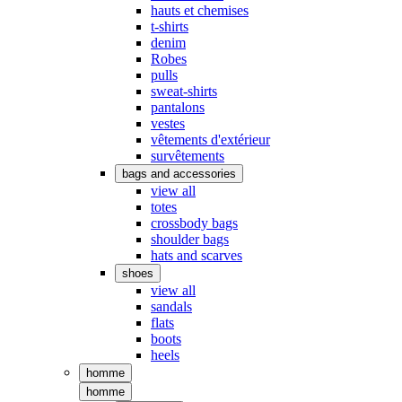
hauts et chemises
t-shirts
denim
Robes
pulls
sweat-shirts
pantalons
vestes
vêtements d'extérieur
survêtements
bags and accessories
view all
totes
crossbody bags
shoulder bags
hats and scarves
shoes
view all
sandals
flats
boots
heels
homme
homme