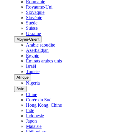
Roumanie
Royaume-Uni
Slovaquie
Slovénie
Suède
Suisse
Ukraine
Moyen-Orient
Arabie saoudite
Azerbaïdjan
Égypte
Émirats arabes unis
Israël
Tunisie
Afrique
Nigeria
Asie
Chine
Corée du Sud
Hong Kong, Chine
Inde
Indonésie
Japon
Malaisie
Philippines