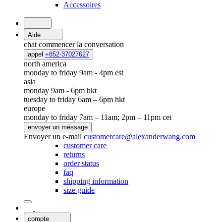
Accessoires
Aide
chat
commencer la conversation
appel
+852-37027627
north america
monday to friday 9am - 4pm est
asia
monday 9am - 6pm hkt
tuesday to friday 6am – 6pm hkt
europe
monday to friday 7am – 11am; 2pm – 11pm cet
envoyer un message
Envoyer un e-mail
customercare@alexanderwang.com
customer care
returns
order status
faq
shipping information
size guide
compte