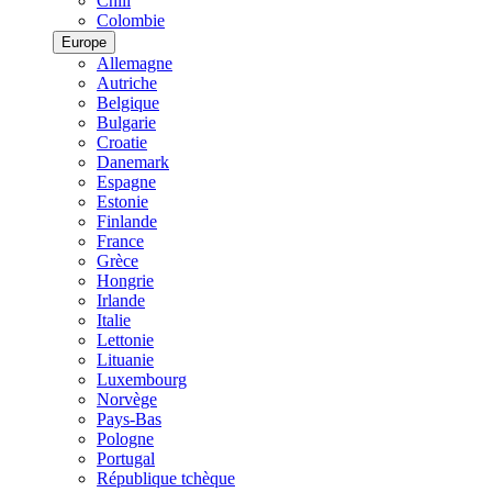
Chili
Colombie
Europe
Allemagne
Autriche
Belgique
Bulgarie
Croatie
Danemark
Espagne
Estonie
Finlande
France
Grèce
Hongrie
Irlande
Italie
Lettonie
Lituanie
Luxembourg
Norvège
Pays-Bas
Pologne
Portugal
République tchèque