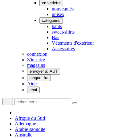
en vedette
nouveautés
unisex
catégories
hauts
sweat-shirts
Bas
Vêtements d'extérieur
Accessoires
connexion
S'inscrire
magasins
envoyer à: AUT
langue: fra
Aide
chat
Afrique du Sud
Allemagne
Arabie saoudite
Australie