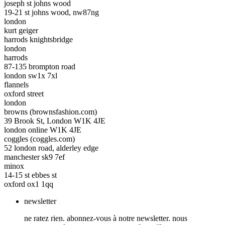
joseph st johns wood
19-21 st johns wood, nw87ng
london
kurt geiger
harrods knightsbridge
london
harrods
87-135 brompton road
london sw1x 7xl
flannels
oxford street
london
browns (brownsfashion.com)
39 Brook St, London W1K 4JE
london online W1K 4JE
coggles (coggles.com)
52 london road, alderley edge
manchester sk9 7ef
minox
14-15 st ebbes st
oxford ox1 1qq
newsletter
ne ratez rien. abonnez-vous à notre newsletter. nous