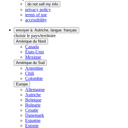
do not sell my info
privacy policy
terms of use
accessibility
envoyer à: Autriche,
langue: français
choisir le pays/territoire
Amérique du Nord
Canada
États-Unis
Mexique
Amérique du Sud
Argentine
Chili
Colombie
Europe
Allemagne
Autriche
Belgique
Bulgarie
Croatie
Danemark
Espagne
Estonie