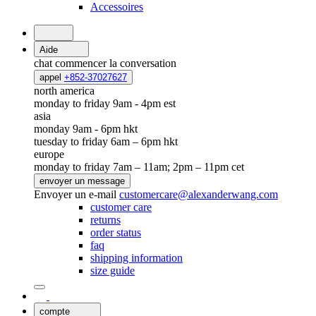
Accessoires
Aide
chat
commencer la conversation
appel
+852-37027627
north america
monday to friday 9am - 4pm est
asia
monday 9am - 6pm hkt
tuesday to friday 6am – 6pm hkt
europe
monday to friday 7am – 11am; 2pm – 11pm cet
envoyer un message
Envoyer un e-mail
customercare@alexanderwang.com
customer care
returns
order status
faq
shipping information
size guide
compte