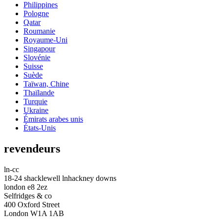
Philippines
Pologne
Qatar
Roumanie
Royaume-Uni
Singapour
Slovénie
Suisse
Suède
Taïwan, Chine
Thaïlande
Turquie
Ukraine
Émirats arabes unis
États-Unis
revendeurs
ln-cc
18-24 shacklewell lnhackney downs
london e8 2ez
Selfridges & co
400 Oxford Street
London W1A 1AB