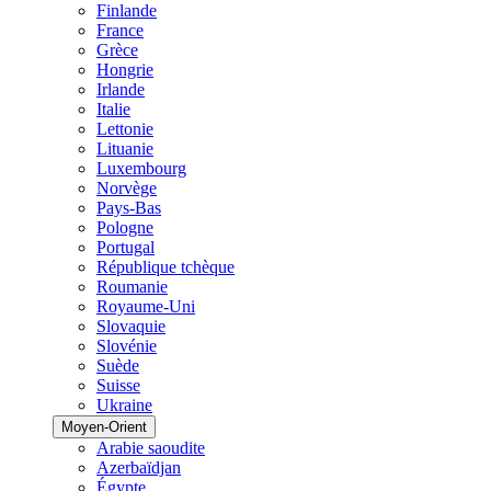
Finlande
France
Grèce
Hongrie
Irlande
Italie
Lettonie
Lituanie
Luxembourg
Norvège
Pays-Bas
Pologne
Portugal
République tchèque
Roumanie
Royaume-Uni
Slovaquie
Slovénie
Suède
Suisse
Ukraine
Moyen-Orient
Arabie saoudite
Azerbaïdjan
Égypte