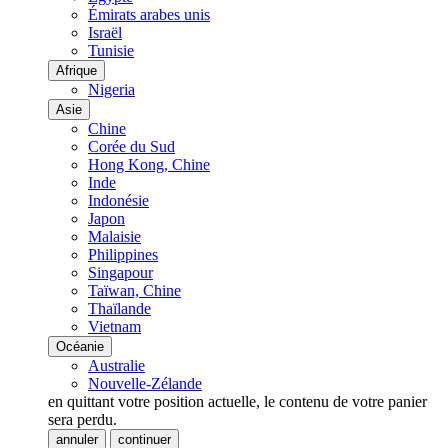
Émirats arabes unis
Israël
Tunisie
Afrique
Nigeria
Asie
Chine
Corée du Sud
Hong Kong, Chine
Inde
Indonésie
Japon
Malaisie
Philippines
Singapour
Taïwan, Chine
Thaïlande
Vietnam
Océanie
Australie
Nouvelle-Zélande
en quittant votre position actuelle, le contenu de votre panier
sera perdu.
annuler
continuer