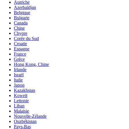
Autriche
Azerbaïdjan
Belgique
Bulgarie
Canada
Chine
Chypre
Corée du Sud
Croatie
Espagne
France
Grèce
Hong Kong, Chine
Irlande
Israël
Italie
Japon
Kazakhstan
Koweït
Lettonie
Liban
Malaisie
Nouvelle-Zélande
Ouzbékistan
Pays-Bas