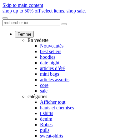
Skip to main content
shop up to 50% off select items.
shop sale.
Femme
En vedette
Nouveautés
best sellers
hoodies
date night
articles d’été
mini bags
articles assortis
core
sale
catégories
Afficher tout
hauts et chemises
t-shirts
denim
Robes
pulls
sweat-shirts