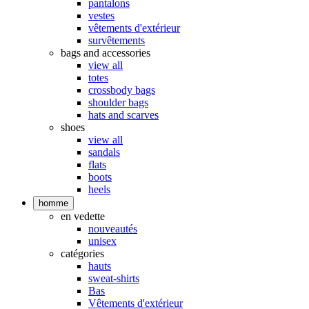
pantalons
vestes
vêtements d'extérieur
survêtements
bags and accessories
view all
totes
crossbody bags
shoulder bags
hats and scarves
shoes
view all
sandals
flats
boots
heels
homme
en vedette
nouveautés
unisex
catégories
hauts
sweat-shirts
Bas
Vêtements d'extérieur