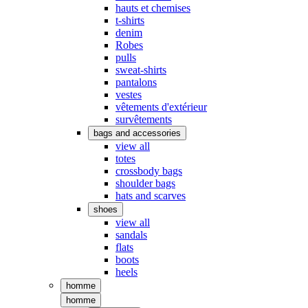
hauts et chemises
t-shirts
denim
Robes
pulls
sweat-shirts
pantalons
vestes
vêtements d'extérieur
survêtements
bags and accessories
view all
totes
crossbody bags
shoulder bags
hats and scarves
shoes
view all
sandals
flats
boots
heels
homme
homme