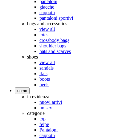
pantaloni
giacche
cappotti
pantaloni sportivi
bags and accessories
view all
totes
crossbody bags
shoulder bags
hats and scarves
shoes
view all
sandals
flats
boots
heels
uomo
in evidenza
nuovi arrivi
unisex
categorie
top
felpe
Pantaloni
cappotti