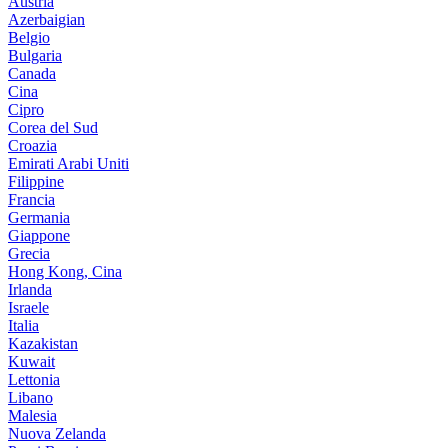
Austria
Azerbaigian
Belgio
Bulgaria
Canada
Cina
Cipro
Corea del Sud
Croazia
Emirati Arabi Uniti
Filippine
Francia
Germania
Giappone
Grecia
Hong Kong, Cina
Irlanda
Israele
Italia
Kazakistan
Kuwait
Lettonia
Libano
Malesia
Nuova Zelanda