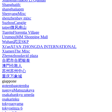
Shanghai
Taikoo Li Qiantan
Shanghai
ifc
shanghai
iapm
Shenyang
Mixc
shenzhen
bay mixc
Suzhou
Cangjie
taipei
微风南山
Tianjin
Florentia Village
Urumqui
MM Shopping Mall
Wuhan
武汉SKP
Xi'an
XI'AN ZHONGDA INTERNATIONAL
Xiamen
The Mixc
Zhengzhou
david plaza
合肥市
合肥银泰
澳門
伦敦人
苏州
苏州中心
重庆
万象城
giappone
gotemba
gotemba
nagoya
Matsuzakaya
osaka
hankyu umeda
osaka
rinku
tokyo
aoyama
tokyo
ginza 6