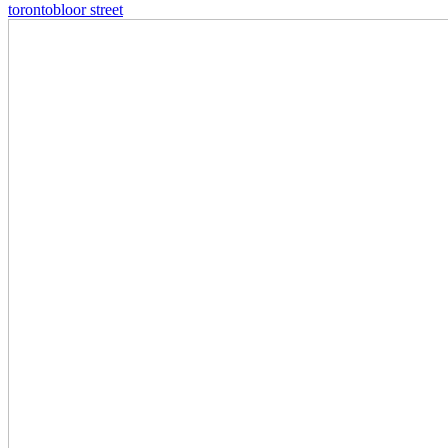
toronto
bloor street