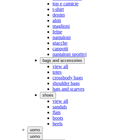
top e camicie
t-shirt
denim
abiti
maglioni
felpe
pantaloni
giacche
cappotti
pantaloni sportivi
bags and accessories
view all
totes
crossbody bags
shoulder bags
hats and scarves
shoes
view all
sandals
flats
boots
heels
uomo
uomo