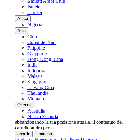
Emirati Arabi Uniti
Israele
Tunisia
Africa
Nigeria
Asia
Cina
Corea del Sud
Filippine
Giappone
Hong Kong, Cina
India
Indonesia
Malesia
Singapore
Taiwan, Cina
Thailandia
Vietnam
Oceania
Australia
Nuova Zelanda
abbandonando la tua posizione attuale, il contenuto del
carrello andrà perso.
annulla
continua
English
Chinese
français
italiano
Deutsch