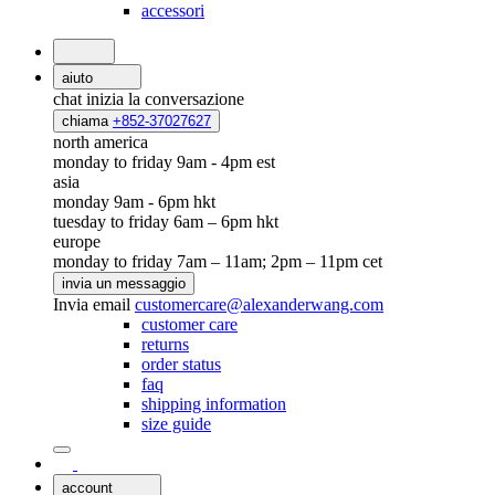
accessori
aiuto
chat
inizia la conversazione
chiama
+852-37027627
north america
monday to friday 9am - 4pm est
asia
monday 9am - 6pm hkt
tuesday to friday 6am – 6pm hkt
europe
monday to friday 7am – 11am; 2pm – 11pm cet
invia un messaggio
Invia email
customercare@alexanderwang.com
customer care
returns
order status
faq
shipping information
size guide
account