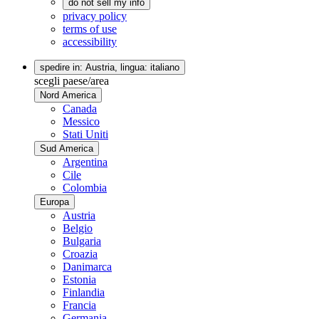
do not sell my info
privacy policy
terms of use
accessibility
spedire in: Austria,
lingua: italiano
scegli paese/area
Nord America
Canada
Messico
Stati Uniti
Sud America
Argentina
Cile
Colombia
Europa
Austria
Belgio
Bulgaria
Croazia
Danimarca
Estonia
Finlandia
Francia
Germania