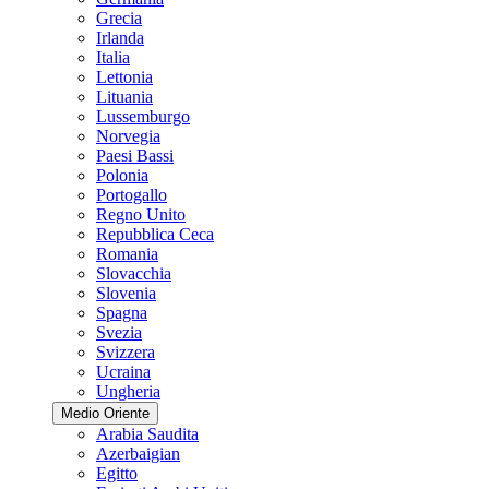
Grecia
Irlanda
Italia
Lettonia
Lituania
Lussemburgo
Norvegia
Paesi Bassi
Polonia
Portogallo
Regno Unito
Repubblica Ceca
Romania
Slovacchia
Slovenia
Spagna
Svezia
Svizzera
Ucraina
Ungheria
Medio Oriente
Arabia Saudita
Azerbaigian
Egitto