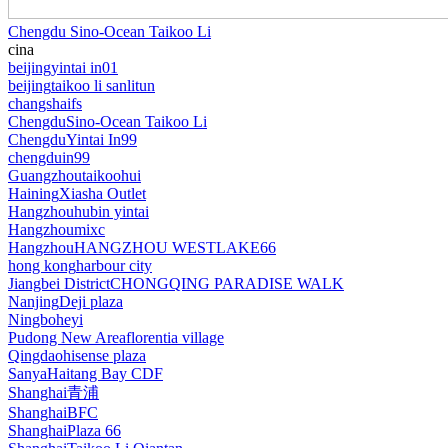
Chengdu Sino-Ocean Taikoo Li
cina
beijing
yintai in01
beijing
taikoo li sanlitun
changsha
ifs
Chengdu
Sino-Ocean Taikoo Li
Chengdu
Yintai In99
chengdu
in99
Guangzhou
taikoohui
Haining
Xiasha Outlet
Hangzhou
hubin yintai
Hangzhou
mixc
Hangzhou
HANGZHOU WESTLAKE66
hong kong
harbour city
Jiangbei District
CHONGQING PARADISE WALK
Nanjing
Deji plaza
Ningbo
heyi
Pudong New Area
florentia village
Qingdao
hisense plaza
Sanya
Haitang Bay CDF
Shanghai
青浦
Shanghai
BFC
Shanghai
Plaza 66