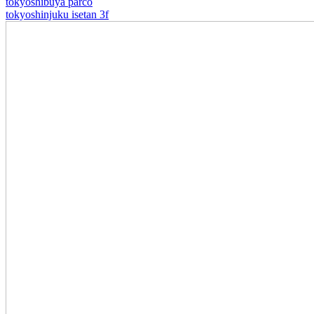
tokyo
shibuya parco
tokyo
shinjuku isetan 3f