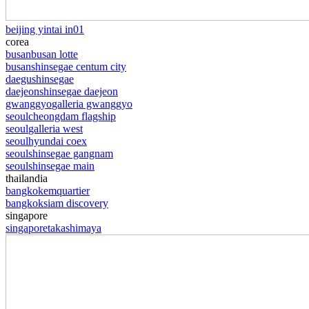
beijing yintai in01
corea
busan
busan lotte
busan
shinsegae centum city
daegu
shinsegae
daejeon
shinsegae daejeon
gwanggyo
galleria gwanggyo
seoul
cheongdam flagship
seoul
galleria west
seoul
hyundai coex
seoul
shinsegae gangnam
seoul
shinsegae main
thailandia
bangkok
emquartier
bangkok
siam discovery
singapore
singapore
takashimaya