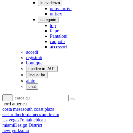
in evidenza
nuovi arrivi
unisex
categorie
top
felpe
Pantaloni
cappotti
accessori
accedi
registrati
boutique
spedire in: AUT
lingua: ita
aiuto
chat
nord america
costa mesa
south coast plaza
east rutherford
american dream
las vegas
Fontainebleau
miami
Design District
new york
soho