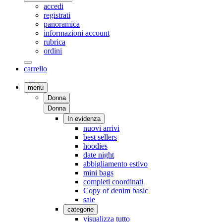
accedi
registrati
panoramica
informazioni account
rubrica
ordini
carrello
menu
Donna
Donna
In evidenza
nuovi arrivi
best sellers
hoodies
date night
abbigliamento estivo
mini bags
completi coordinati
Copy of denim basic
sale
categorie
visualizza tutto