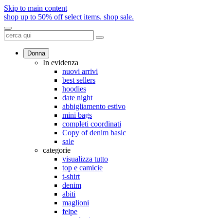
Skip to main content
shop up to 50% off select items.
shop sale.
Donna
In evidenza
nuovi arrivi
best sellers
hoodies
date night
abbigliamento estivo
mini bags
completi coordinati
Copy of denim basic
sale
categorie
visualizza tutto
top e camicie
t-shirt
denim
abiti
maglioni
felpe