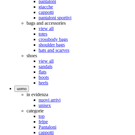
pantaloni
giacche
cappotti
pantaloni sportivi
bags and accessories
view all
totes
crossbody bags
shoulder bags
hats and scarves
shoes
view all
sandals
flats
boots
heels
uomo
in evidenza
nuovi arrivi
unisex
categorie
top
felpe
Pantaloni
cappotti