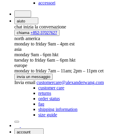
accessori
aiuto
chat
inizia la conversazione
chiama
+852-37027627
north america
monday to friday 9am - 4pm est
asia
monday 9am - 6pm hkt
tuesday to friday 6am – 6pm hkt
europe
monday to friday 7am – 11am; 2pm – 11pm cet
invia un messaggio
Invia email
customercare@alexanderwang.com
customer care
returns
order status
faq
shipping information
size guide
account