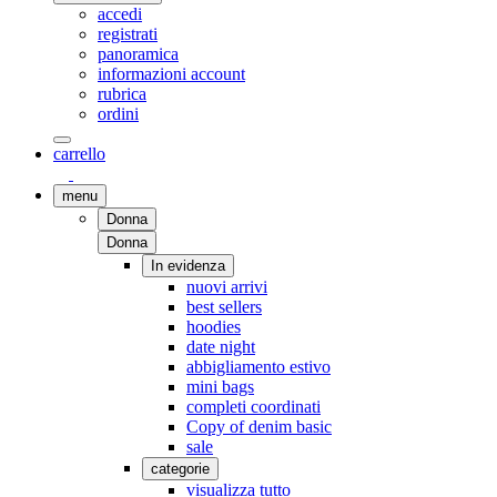
accedi
registrati
panoramica
informazioni account
rubrica
ordini
carrello
menu
Donna
Donna
In evidenza
nuovi arrivi
best sellers
hoodies
date night
abbigliamento estivo
mini bags
completi coordinati
Copy of denim basic
sale
categorie
visualizza tutto