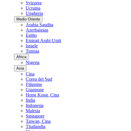
Svizzera
Ucraina
Ungheria
Medio Oriente
Arabia Saudita
Azerbaigian
Egitto
Emirati Arabi Uniti
Israele
Tunisia
Africa
Nigeria
Asia
Cina
Corea del Sud
Filippine
Giappone
Hong Kong, Cina
India
Indonesia
Malesia
Singapore
Taiwan, Cina
Thailandia