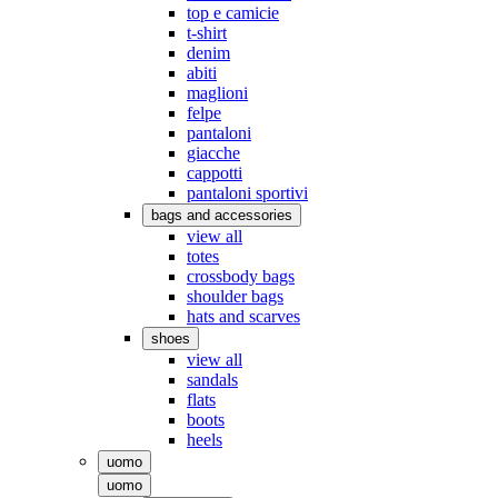
top e camicie
t-shirt
denim
abiti
maglioni
felpe
pantaloni
giacche
cappotti
pantaloni sportivi
bags and accessories
view all
totes
crossbody bags
shoulder bags
hats and scarves
shoes
view all
sandals
flats
boots
heels
uomo
uomo