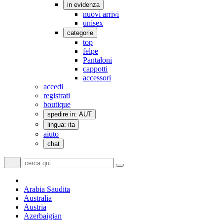
in evidenza
nuovi arrivi
unisex
categorie
top
felpe
Pantaloni
cappotti
accessori
accedi
registrati
boutique
spedire in: AUT
lingua: ita
aiuto
chat
Arabia Saudita
Australia
Austria
Azerbaigian