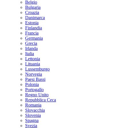
Belgio
Bulgaria
Croazia
Danimarca
Estonia
Finlandia
Francia
Germania
Grecia
Irlanda
Italia
Lettonia
Lituania
Lussemburgo
Norvegia
Paesi Bassi
Polonia
Portogallo
Regno Unito
Repubblica Ceca
Romania
Slovacchia
Slovenia
Spagna
Svezia