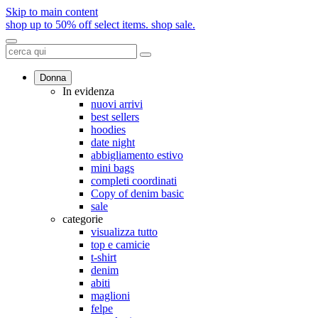
Skip to main content
shop up to 50% off select items.
shop sale.
Donna
In evidenza
nuovi arrivi
best sellers
hoodies
date night
abbigliamento estivo
mini bags
completi coordinati
Copy of denim basic
sale
categorie
visualizza tutto
top e camicie
t-shirt
denim
abiti
maglioni
felpe