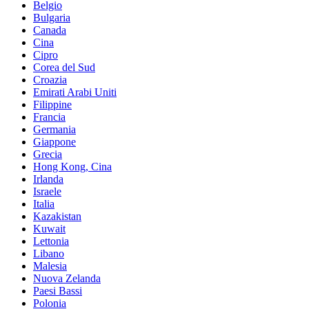
Belgio
Bulgaria
Canada
Cina
Cipro
Corea del Sud
Croazia
Emirati Arabi Uniti
Filippine
Francia
Germania
Giappone
Grecia
Hong Kong, Cina
Irlanda
Israele
Italia
Kazakistan
Kuwait
Lettonia
Libano
Malesia
Nuova Zelanda
Paesi Bassi
Polonia