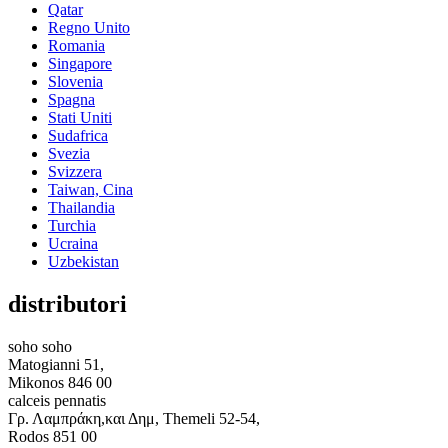
Qatar
Regno Unito
Romania
Singapore
Slovenia
Spagna
Stati Uniti
Sudafrica
Svezia
Svizzera
Taiwan, Cina
Thailandia
Turchia
Ucraina
Uzbekistan
distributori
soho soho
Matogianni 51,
Mikonos 846 00
calceis pennatis
Γρ. Λαμπράκη,και Δημ, Themeli 52-54,
Rodos 851 00