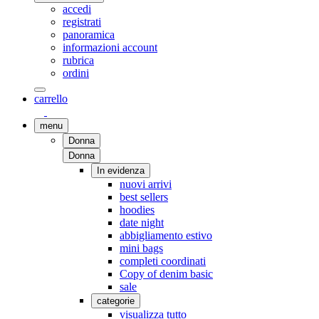
accedi
registrati
panoramica
informazioni account
rubrica
ordini
carrello
menu
Donna
Donna
In evidenza
nuovi arrivi
best sellers
hoodies
date night
abbigliamento estivo
mini bags
completi coordinati
Copy of denim basic
sale
categorie
visualizza tutto