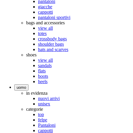
pantaloni
giacche
cappotti
pantaloni sportivi
bags and accessories
view all
totes
crossbody bags
shoulder bags
hats and scarves
shoes
view all
sandals
flats
boots
heels
uomo
in evidenza
nuovi arrivi
unisex
categorie
top
felpe
Pantaloni
cappotti