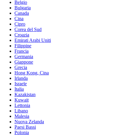
Belgio
Bulgaria
Canada
Cina
Cipro
Corea del Sud
Croazia
Emirati Arabi Uniti
Filippine
Francia
Germania
Giappone
Grecia
Hong Kong, Cina
Irlanda
Israele
Italia
Kazakistan
Kuwait
Lettonia
Libano
Malesia
Nuova Zelanda
Paesi Bassi
Polonia