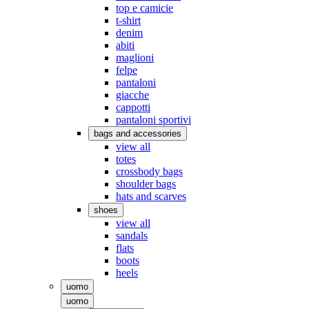
top e camicie
t-shirt
denim
abiti
maglioni
felpe
pantaloni
giacche
cappotti
pantaloni sportivi
bags and accessories
view all
totes
crossbody bags
shoulder bags
hats and scarves
shoes
view all
sandals
flats
boots
heels
uomo
uomo