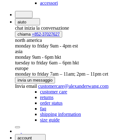
accessori
aiuto
chat
inizia la conversazione
chiama
+852-37027627
north america
monday to friday 9am - 4pm est
asia
monday 9am - 6pm hkt
tuesday to friday 6am – 6pm hkt
europe
monday to friday 7am – 11am; 2pm – 11pm cet
invia un messaggio
Invia email
customercare@alexanderwang.com
customer care
returns
order status
faq
shipping information
size guide
account