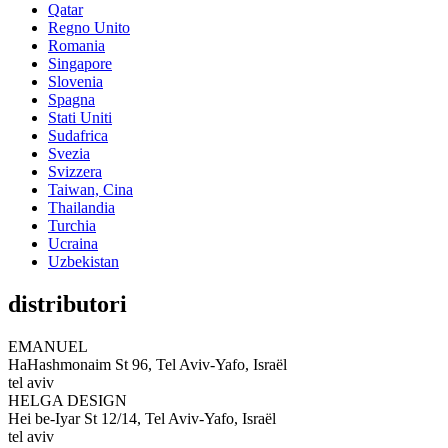
Qatar
Regno Unito
Romania
Singapore
Slovenia
Spagna
Stati Uniti
Sudafrica
Svezia
Svizzera
Taiwan, Cina
Thailandia
Turchia
Ucraina
Uzbekistan
distributori
EMANUEL
HaHashmonaim St 96, Tel Aviv-Yafo, Israël
tel aviv
HELGA DESIGN
Hei be-Iyar St 12/14, Tel Aviv-Yafo, Israël
tel aviv