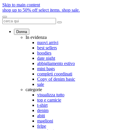
Skip to main content
shop up to 50% off select items.
shop sale.
Donna
In evidenza
nuovi arrivi
best sellers
hoodies
date night
abbigliamento estivo
mini bags
completi coordinati
Copy of denim basic
sale
categorie
visualizza tutto
top e camicie
t-shirt
denim
abiti
maglioni
felpe