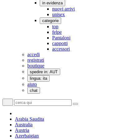
in evidenza
nuovi arrivi
unisex
categorie
top
felpe
Pantaloni
cappotti
accessori
accedi
registrati
boutique
spedire in: AUT
lingua: ita
aiuto
chat
Arabia Saudita
Australia
Austria
Azerbaigian