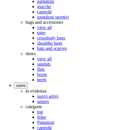
pantaloni
giacche
cappotti
pantaloni sportivi
bags and accessories
view all
totes
crossbody bags
shoulder bags
hats and scarves
shoes
view all
sandals
flats
boots
heels
uomo
in evidenza
nuovi arrivi
unisex
categorie
top
felpe
Pantaloni
cappotti