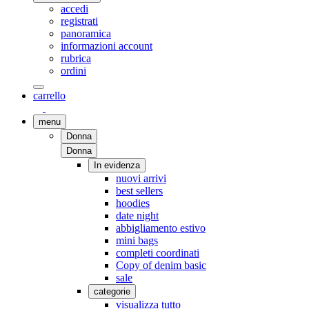
accedi
registrati
panoramica
informazioni account
rubrica
ordini
carrello
menu
Donna
Donna
In evidenza
nuovi arrivi
best sellers
hoodies
date night
abbigliamento estivo
mini bags
completi coordinati
Copy of denim basic
sale
categorie
visualizza tutto