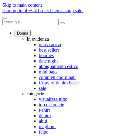
Skip to main content
shop up to 50% off select items.
shop sale.
Donna
In evidenza
nuovi arrivi
best sellers
hoodies
date night
abbigliamento estivo
mini bags
completi coordinati
Copy of denim basic
sale
categorie
visualizza tutto
top e camicie
t-shirt
denim
abiti
maglioni
felpe