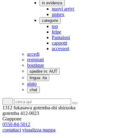
in evidenza
nuovi arrivi
unisex
categorie
top
felpe
Pantaloni
cappotti
accessori
accedi
registrati
boutique
spedire in: AUT
lingua: ita
aiuto
chat
1312 fukasawa gotemba-shi shizuoka
gotemba 412-0023
Giappone
0550-84-5012
contattaci
visualizza mappa