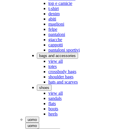
top e camicie
t-shirt
denim
abiti
maglioni
felpe
pantaloni
giacche
cappotti
pantaloni sportivi
bags and accessories
view all
totes
crossbody bags
shoulder bags
hats and scarves
shoes
view all
sandals
flats
boots
heels
uomo
uomo