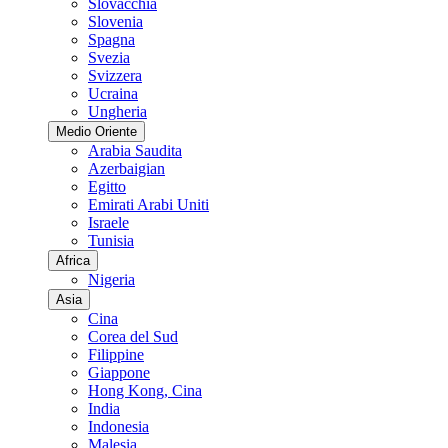
Slovacchia
Slovenia
Spagna
Svezia
Svizzera
Ucraina
Ungheria
Medio Oriente
Arabia Saudita
Azerbaigian
Egitto
Emirati Arabi Uniti
Israele
Tunisia
Africa
Nigeria
Asia
Cina
Corea del Sud
Filippine
Giappone
Hong Kong, Cina
India
Indonesia
Malesia