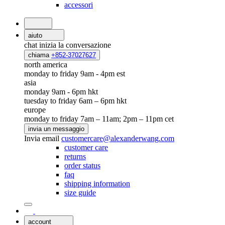
accessori
aiuto
chat
inizia la conversazione
chiama
+852-37027627
north america
monday to friday 9am - 4pm est
asia
monday 9am - 6pm hkt
tuesday to friday 6am – 6pm hkt
europe
monday to friday 7am – 11am; 2pm – 11pm cet
invia un messaggio
Invia email
customercare@alexanderwang.com
customer care
returns
order status
faq
shipping information
size guide
account