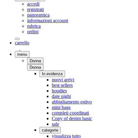
accedi
registrati
panoramica
informazioni account
rubrica
ordini
carrello
menu
Donna
Donna
In evidenza
nuovi arrivi
best sellers
hoodies
date night
abbigliamento estivo
mini bags
completi coordinati
Copy of denim basic
sale
categorie
visualizza tutto