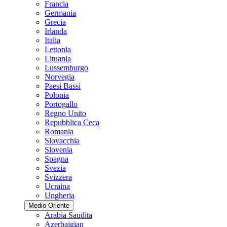
Francia
Germania
Grecia
Irlanda
Italia
Lettonia
Lituania
Lussemburgo
Norvegia
Paesi Bassi
Polonia
Portogallo
Regno Unito
Repubblica Ceca
Romania
Slovacchia
Slovenia
Spagna
Svezia
Svizzera
Ucraina
Ungheria
Medio Oriente
Arabia Saudita
Azerbaigian