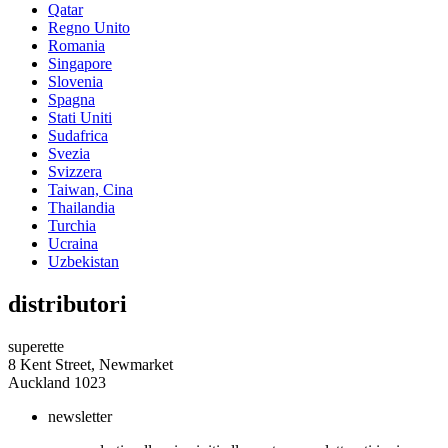
Qatar
Regno Unito
Romania
Singapore
Slovenia
Spagna
Stati Uniti
Sudafrica
Svezia
Svizzera
Taiwan, Cina
Thailandia
Turchia
Ucraina
Uzbekistan
distributori
superette
8 Kent Street, Newmarket
Auckland 1023
newsletter