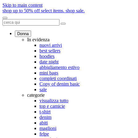
Skip to main content
shop up to 50% off select items.
shop sale.
Donna
In evidenza
nuovi arrivi
best sellers
hoodies
date night
abbigliamento estivo
mini bags
completi coordinati
Copy of denim basic
sale
categorie
visualizza tutto
top e camicie
t-shirt
denim
abiti
maglioni
felpe