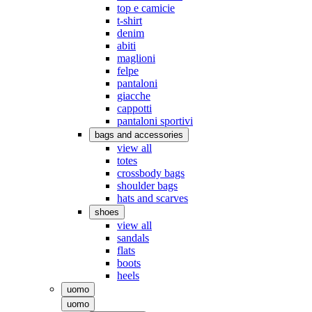
top e camicie
t-shirt
denim
abiti
maglioni
felpe
pantaloni
giacche
cappotti
pantaloni sportivi
bags and accessories
view all
totes
crossbody bags
shoulder bags
hats and scarves
shoes
view all
sandals
flats
boots
heels
uomo
uomo