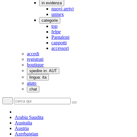
in evidenza
nuovi arrivi
unisex
categorie
top
felpe
Pantaloni
cappotti
accessori
accedi
registrati
boutique
spedire in: AUT
lingua: ita
aiuto
chat
Arabia Saudita
Australia
Austria
Azerbaigian