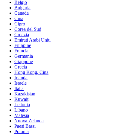
Belgio
Bulgaria
Canada
Cina
Cipro
Corea del Sud
Croazia
Emirati Arabi Uniti
Filippine
Francia
Germania
Giappone
Grecia
Hong Kong, Cina
Irlanda
Israele
Italia
Kazakistan
Kuwait
Lettonia
Libano
Malesia
Nuova Zelanda
Paesi Bassi
Polonia