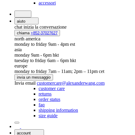
accessori
aiuto
chat
inizia la conversazione
chiama
+852-37027627
north america
monday to friday 9am - 4pm est
asia
monday 9am - 6pm hkt
tuesday to friday 6am – 6pm hkt
europe
monday to friday 7am – 11am; 2pm – 11pm cet
invia un messaggio
Invia email
customercare@alexanderwang.com
customer care
returns
order status
faq
shipping information
size guide
account