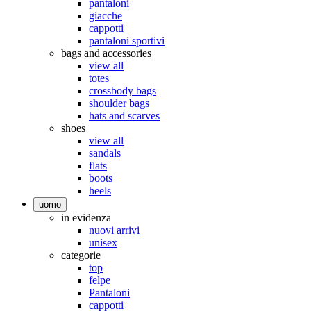
pantaloni
giacche
cappotti
pantaloni sportivi
bags and accessories
view all
totes
crossbody bags
shoulder bags
hats and scarves
shoes
view all
sandals
flats
boots
heels
uomo
in evidenza
nuovi arrivi
unisex
categorie
top
felpe
Pantaloni
cappotti