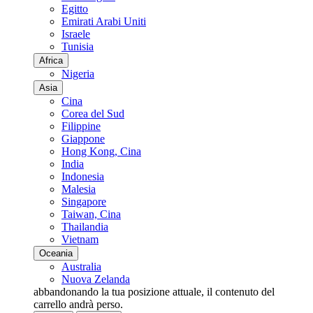
Egitto
Emirati Arabi Uniti
Israele
Tunisia
Africa
Nigeria
Asia
Cina
Corea del Sud
Filippine
Giappone
Hong Kong, Cina
India
Indonesia
Malesia
Singapore
Taiwan, Cina
Thailandia
Vietnam
Oceania
Australia
Nuova Zelanda
abbandonando la tua posizione attuale, il contenuto del
carrello andrà perso.