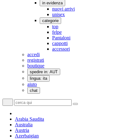
in evidenza
nuovi arrivi
unisex
categorie
top
felpe
Pantaloni
cappotti
accessori
accedi
registrati
boutique
spedire in: AUT
lingua: ita
aiuto
chat
Arabia Saudita
Australia
Austria
Azerbaigian