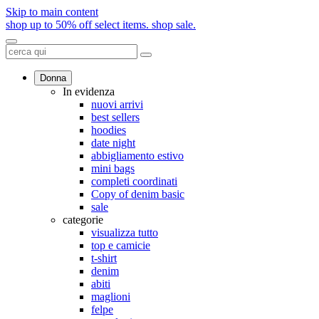
Skip to main content
shop up to 50% off select items.
shop sale.
Donna
In evidenza
nuovi arrivi
best sellers
hoodies
date night
abbigliamento estivo
mini bags
completi coordinati
Copy of denim basic
sale
categorie
visualizza tutto
top e camicie
t-shirt
denim
abiti
maglioni
felpe