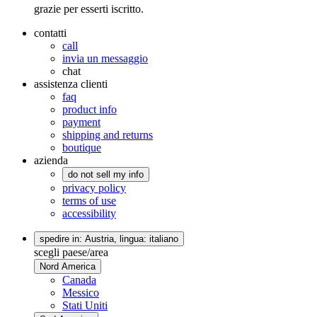
grazie per esserti iscritto.
contatti
call
invia un messaggio
chat
assistenza clienti
faq
product info
payment
shipping and returns
boutique
azienda
do not sell my info
privacy policy
terms of use
accessibility
spedire in: Austria,
lingua: italiano
scegli paese/area
Nord America
Canada
Messico
Stati Uniti