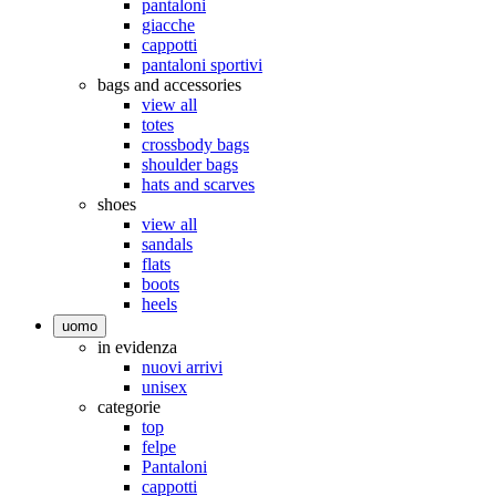
pantaloni
giacche
cappotti
pantaloni sportivi
bags and accessories
view all
totes
crossbody bags
shoulder bags
hats and scarves
shoes
view all
sandals
flats
boots
heels
uomo
in evidenza
nuovi arrivi
unisex
categorie
top
felpe
Pantaloni
cappotti