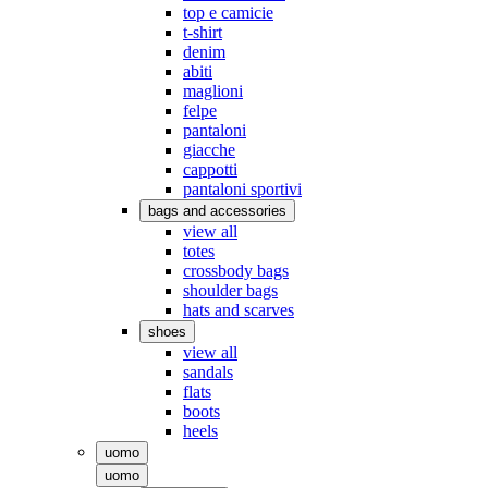
top e camicie
t-shirt
denim
abiti
maglioni
felpe
pantaloni
giacche
cappotti
pantaloni sportivi
bags and accessories
view all
totes
crossbody bags
shoulder bags
hats and scarves
shoes
view all
sandals
flats
boots
heels
uomo
uomo