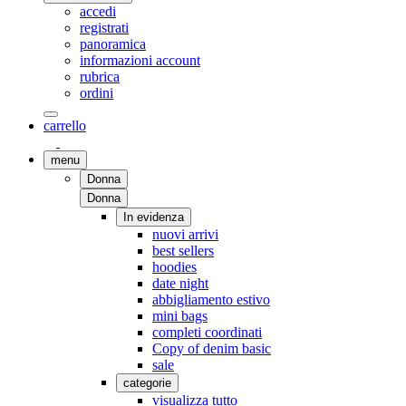
accedi
registrati
panoramica
informazioni account
rubrica
ordini
carrello
menu
Donna
Donna
In evidenza
nuovi arrivi
best sellers
hoodies
date night
abbigliamento estivo
mini bags
completi coordinati
Copy of denim basic
sale
categorie
visualizza tutto