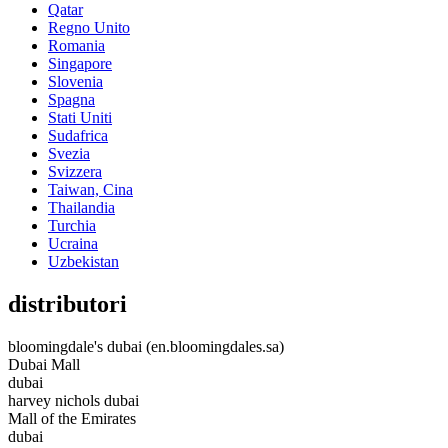
Qatar
Regno Unito
Romania
Singapore
Slovenia
Spagna
Stati Uniti
Sudafrica
Svezia
Svizzera
Taiwan, Cina
Thailandia
Turchia
Ucraina
Uzbekistan
distributori
bloomingdale's dubai (en.bloomingdales.sa)
Dubai Mall
dubai
harvey nichols dubai
Mall of the Emirates
dubai