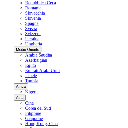
Repubblica Ceca
Romania
Slovacchia
Slovenia
Spagna
Svezia
Svizzera
Ucraina
Ungheria
Medio Oriente
Arabia Saudita
Azerbaigian
Egitto
Emirati Arabi Uniti
Israele
Tunisia
Africa
Nigeria
Asia
Cina
Corea del Sud
Filippine
Giappone
Hong Kong, Cina