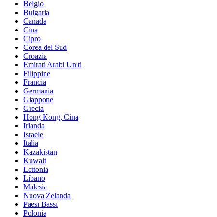
Belgio
Bulgaria
Canada
Cina
Cipro
Corea del Sud
Croazia
Emirati Arabi Uniti
Filippine
Francia
Germania
Giappone
Grecia
Hong Kong, Cina
Irlanda
Israele
Italia
Kazakistan
Kuwait
Lettonia
Libano
Malesia
Nuova Zelanda
Paesi Bassi
Polonia