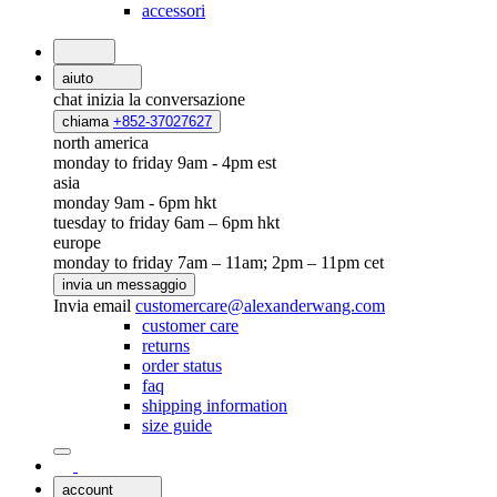
accessori
aiuto
chat
inizia la conversazione
chiama
+852-37027627
north america
monday to friday 9am - 4pm est
asia
monday 9am - 6pm hkt
tuesday to friday 6am – 6pm hkt
europe
monday to friday 7am – 11am; 2pm – 11pm cet
invia un messaggio
Invia email
customercare@alexanderwang.com
customer care
returns
order status
faq
shipping information
size guide
account