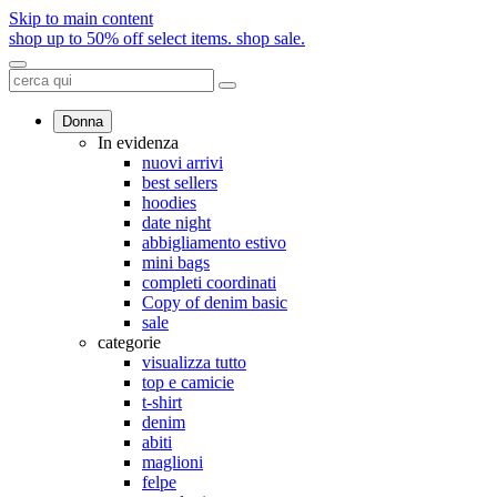
Skip to main content
shop up to 50% off select items.
shop sale.
Donna
In evidenza
nuovi arrivi
best sellers
hoodies
date night
abbigliamento estivo
mini bags
completi coordinati
Copy of denim basic
sale
categorie
visualizza tutto
top e camicie
t-shirt
denim
abiti
maglioni
felpe