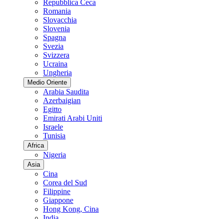
Repubblica Ceca
Romania
Slovacchia
Slovenia
Spagna
Svezia
Svizzera
Ucraina
Ungheria
Medio Oriente
Arabia Saudita
Azerbaigian
Egitto
Emirati Arabi Uniti
Israele
Tunisia
Africa
Nigeria
Asia
Cina
Corea del Sud
Filippine
Giappone
Hong Kong, Cina
India