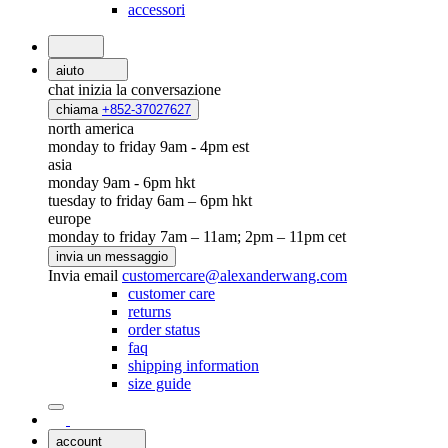
accessori
aiuto
chat
inizia la conversazione
chiama
+852-37027627
north america
monday to friday 9am - 4pm est
asia
monday 9am - 6pm hkt
tuesday to friday 6am – 6pm hkt
europe
monday to friday 7am – 11am; 2pm – 11pm cet
invia un messaggio
Invia email
customercare@alexanderwang.com
customer care
returns
order status
faq
shipping information
size guide
account