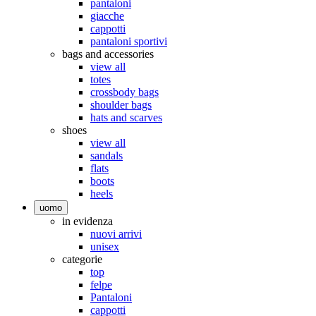
pantaloni
giacche
cappotti
pantaloni sportivi
bags and accessories
view all
totes
crossbody bags
shoulder bags
hats and scarves
shoes
view all
sandals
flats
boots
heels
uomo
in evidenza
nuovi arrivi
unisex
categorie
top
felpe
Pantaloni
cappotti