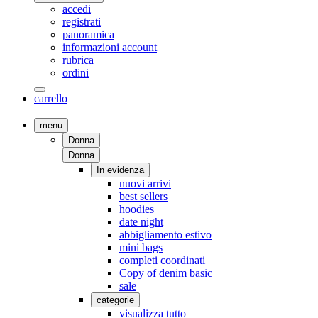
accedi
registrati
panoramica
informazioni account
rubrica
ordini
carrello
menu
Donna
Donna
In evidenza
nuovi arrivi
best sellers
hoodies
date night
abbigliamento estivo
mini bags
completi coordinati
Copy of denim basic
sale
categorie
visualizza tutto