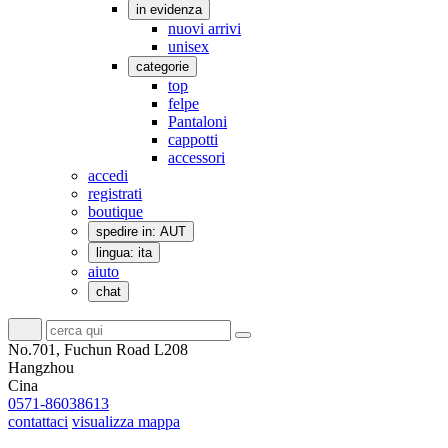
in evidenza
nuovi arrivi
unisex
categorie
top
felpe
Pantaloni
cappotti
accessori
accedi
registrati
boutique
spedire in: AUT
lingua: ita
aiuto
chat
No.701, Fuchun Road L208
Hangzhou
Cina
0571-86038613
contattaci
visualizza mappa