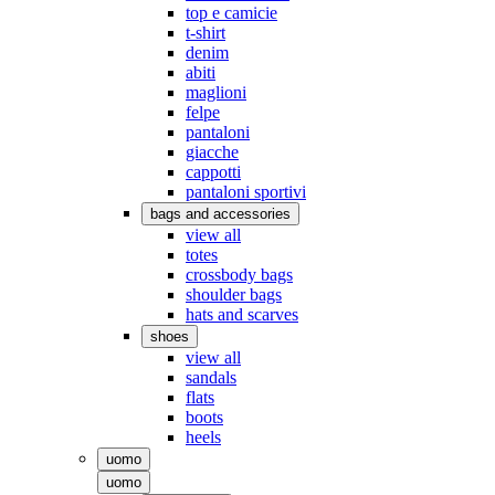
top e camicie
t-shirt
denim
abiti
maglioni
felpe
pantaloni
giacche
cappotti
pantaloni sportivi
bags and accessories
view all
totes
crossbody bags
shoulder bags
hats and scarves
shoes
view all
sandals
flats
boots
heels
uomo
uomo