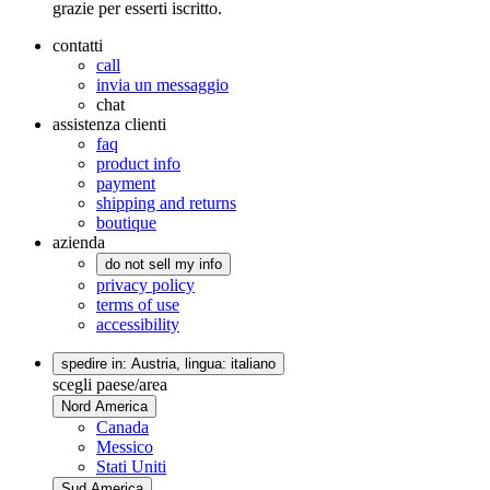
grazie per esserti iscritto.
contatti
call
invia un messaggio
chat
assistenza clienti
faq
product info
payment
shipping and returns
boutique
azienda
do not sell my info
privacy policy
terms of use
accessibility
spedire in: Austria,
lingua: italiano
scegli paese/area
Nord America
Canada
Messico
Stati Uniti
Sud America