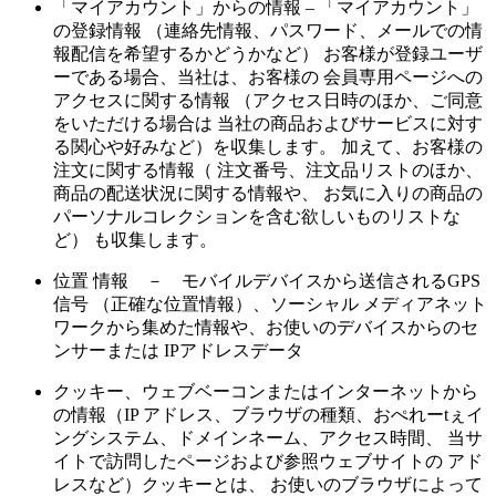
「マイアカウント」からの情報 – 「マイアカウント」
の登録情報 （連絡先情報、パスワード、メールでの情
報配信を希望するかどうかなど） お客様が登録ユーザ
ーである場合、当社は、お客様の 会員専用ページへの
アクセスに関する情報 （アクセス日時のほか、ご同意
をいただける場合は 当社の商品およびサービスに対す
る関心や好みなど）を収集します。 加えて、お客様の
注文に関する情報（ 注文番号、注文品リストのほか、
商品の配送状況に関する情報や、 お気に入りの商品の
パーソナルコレクションを含む欲しいものリストな
ど） も収集します。
位置 情報 － モバイルデバイスから送信されるGPS
信号 （正確な位置情報）、ソーシャル メディアネット
ワークから集めた情報や、お使いのデバイスからのセ
ンサーまたは IPアドレスデータ
クッキー、ウェブベーコンまたはインターネットから
の情報（IP アドレス、ブラウザの種類、おぺれーtぇイ
ングシステム、ドメインネーム、アクセス時間、 当サ
イトで訪問したページおよび参照ウェブサイトの アド
レスなど）クッキーとは、 お使いのブラウザによって