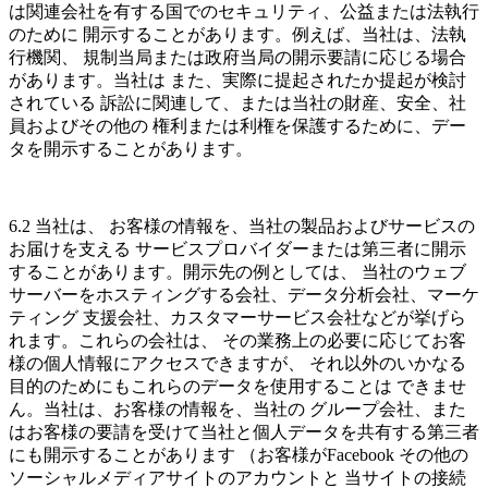
は関連会社を有する国でのセキュリティ、公益または法執行
のために 開示することがあります。例えば、当社は、法執
行機関、 規制当局または政府当局の開示要請に応じる場合
があります。当社は また、実際に提起されたか提起が検討
されている 訴訟に関連して、または当社の財産、安全、社
員およびその他の 権利または利権を保護するために、デー
タを開示することがあります。
6.2 当社は、 お客様の情報を、当社の製品およびサービスの
お届けを支える サービスプロバイダーまたは第三者に開示
することがあります。開示先の例としては、 当社のウェブ
サーバーをホスティングする会社、データ分析会社、マーケ
ティング 支援会社、カスタマーサービス会社などが挙げら
れます。これらの会社は、 その業務上の必要に応じてお客
様の個人情報にアクセスできますが、 それ以外のいかなる
目的のためにもこれらのデータを使用することは できませ
ん。当社は、お客様の情報を、当社の グループ会社、また
はお客様の要請を受けて当社と個人データを共有する第三者
にも開示することがあります （お客様がFacebook その他の
ソーシャルメディアサイトのアカウントと 当サイトの接続