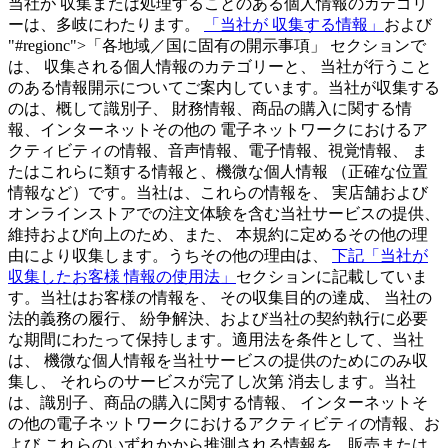
当社が 収集または処理することのある個人情報のカテゴリ
ーは、多岐にわたります。
「当社が 収集する情報」
および
"#regionc">「各地域／国に固有の開示事項」 セクションで
は、 収集される個人情報のカテゴリーと、 当社が行うこと
のある情報開示についてご案内しています。当社が収集する
のは、概して識別子、 財務情報、商品の購入に関する情
報、インターネットその他の 電子ネットワークにおけるア
クティビティの情報、音声情報、電子情報、視覚情報、 ま
たはこれらに類する情報と、機微な個人情報 （正確な位置
情報など）です。当社は、これらの情報を、 実店舗および
オンラインストアでの注文体験を含む当社サービスの提供、
維持および向上のため、また、 本規約に定めるその他の理
由により収集します。うちその他の理由は、
下記「当社が
収集したお客様 情報の使用法」
セクションに記載していま
す。当社はお客様の情報を、 その収集目的の達成、 当社の
法的義務の履行、 紛争解決、および当社の契約執行に必要
な期間にわたって保持します。適用法を条件として、当社
は、 機微な個人情報を当社サービスの提供のためにのみ収
集し、 それらのサービスが完了し次第 消去します。当社
は、識別子、商品の購入に関する情報、 インターネットそ
の他の電子ネットワークにおけるアクティビティの情報、お
よび これらのいずれかから推測される情報を、販売または