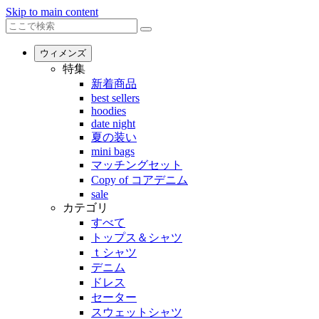
Skip to main content
ウィメンズ
特集
新着商品
best sellers
hoodies
date night
夏の装い
mini bags
マッチングセット
Copy of コアデニム
sale
カテゴリ
すべて
トップス＆シャツ
ｔシャツ
デニム
ドレス
セーター
スウェットシャツ