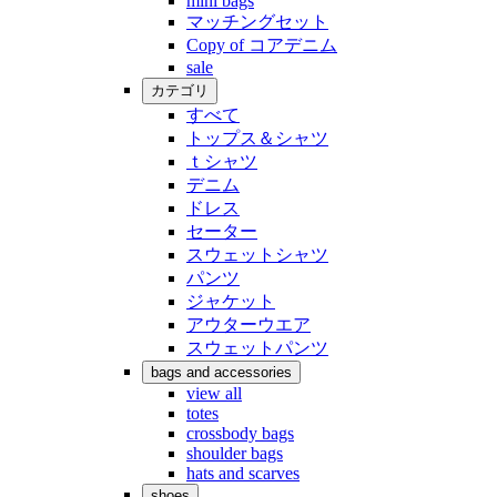
mini bags
マッチングセット
Copy of コアデニム
sale
カテゴリ
すべて
トップス＆シャツ
ｔシャツ
デニム
ドレス
セーター
スウェットシャツ
パンツ
ジャケット
アウターウエア
スウェットパンツ
bags and accessories
view all
totes
crossbody bags
shoulder bags
hats and scarves
shoes