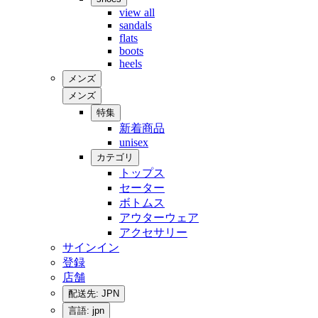
view all
sandals
flats
boots
heels
メンズ
メンズ
特集
新着商品
unisex
カテゴリ
トップス
セーター
ボトムス
アウターウェア
アクセサリー
サインイン
登録
店舗
配送先: JPN
言語: jpn