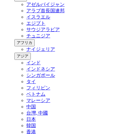
アゼルバイジャン
アラブ首長国連邦
イスラエル
エジプト
サウジアラビア
チュニジア
アフリカ
ナイジェリア
アジア
インド
インドネシア
シンガポール
タイ
フィリピン
ベトナム
マレーシア
中国
台灣, 中國
日本
韓国
香港