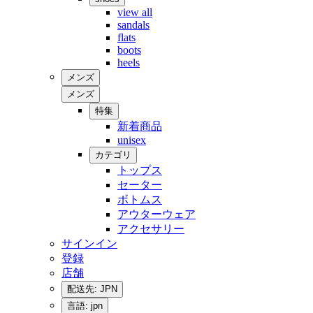
view all
sandals
flats
boots
heels
メンズ
メンズ
特集
新着商品
unisex
カテゴリ
トップス
セーター
ボトムス
アウターウェア
アクセサリー
サインイン
登録
店舗
配送先: JPN
言語: jpn