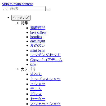
Skip to main content
ウィメンズ
特集
新着商品
best sellers
hoodies
date night
夏の装い
mini bags
マッチングセット
Copy of コアデニム
sale
カテゴリ
すべて
トップス＆シャツ
ｔシャツ
デニム
ドレス
セーター
スウェットシャツ