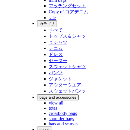
mini bags
マッチングセット
Copy of コアデニム
sale
カテゴリ
すべて
トップス＆シャツ
ｔシャツ
デニム
ドレス
セーター
スウェットシャツ
パンツ
ジャケット
アウターウエア
スウェットパンツ
bags and accessories
view all
totes
crossbody bags
shoulder bags
hats and scarves
shoes