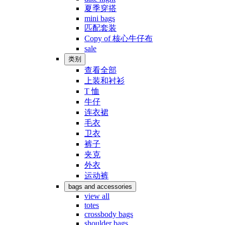
夏季穿搭
mini bags
匹配套装
Copy of 核心牛仔布
sale
类别
查看全部
上装和衬衫
T 恤
牛仔
连衣裙
毛衣
卫衣
裤子
夹克
外衣
运动裤
bags and accessories
view all
totes
crossbody bags
shoulder bags