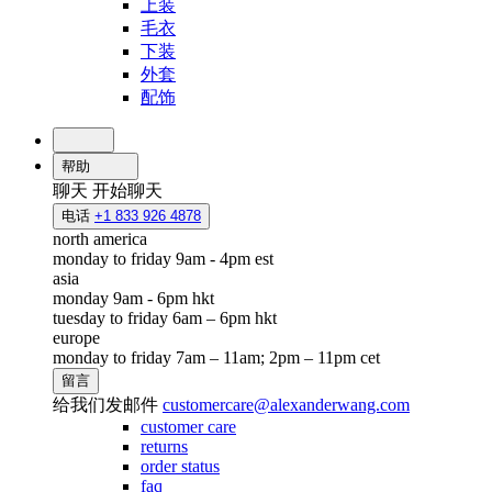
上装
毛衣
下装
外套
配饰
帮助
聊天
开始聊天
电话
+1 833 926 4878
north america
monday to friday 9am - 4pm est
asia
monday 9am - 6pm hkt
tuesday to friday 6am – 6pm hkt
europe
monday to friday 7am – 11am; 2pm – 11pm cet
留言
给我们发邮件
customercare@alexanderwang.com
customer care
returns
order status
faq