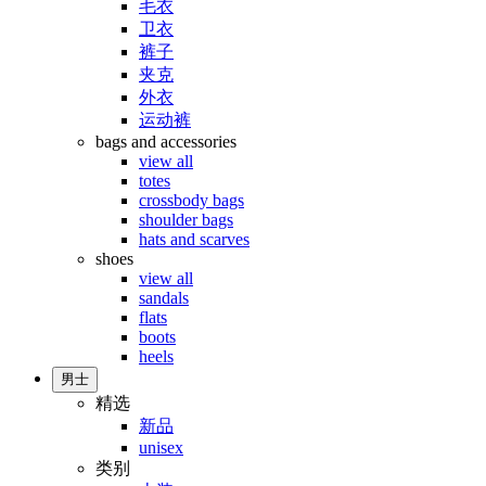
毛衣
卫衣
裤子
夹克
外衣
运动裤
bags and accessories
view all
totes
crossbody bags
shoulder bags
hats and scarves
shoes
view all
sandals
flats
boots
heels
男士
精选
新品
unisex
类别