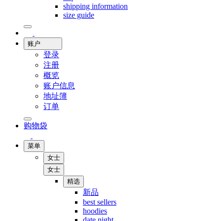
shipping information
size guide
账户
登录
注册
概览
账户信息
地址簿
订单
购物袋
菜单
女士
女士
精选
新品
best sellers
hoodies
date night