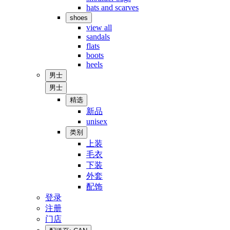
hats and scarves
shoes
view all
sandals
flats
boots
heels
男士
男士
精选
新品
unisex
类别
上装
毛衣
下装
外套
配饰
登录
注册
门店