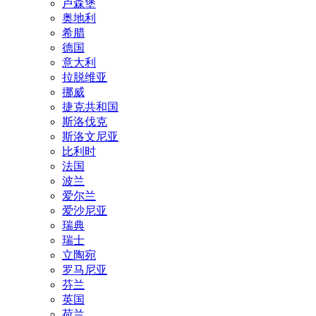
卢森堡
奥地利
希腊
德国
意大利
拉脱维亚
挪威
捷克共和国
斯洛伐克
斯洛文尼亚
比利时
法国
波兰
爱尔兰
爱沙尼亚
瑞典
瑞士
立陶宛
罗马尼亚
芬兰
英国
荷兰