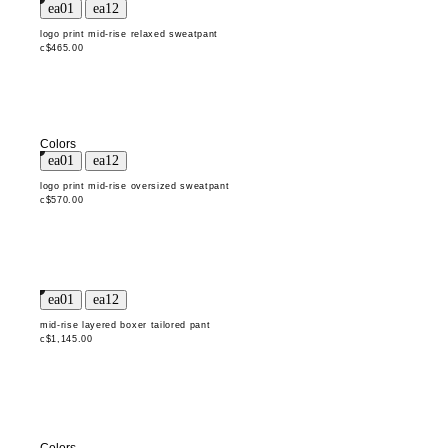
logo print mid-rise relaxed sweatpant
c$465.00
Colors
logo print mid-rise oversized sweatpant
c$570.00
mid-rise layered boxer tailored pant
c$1,145.00