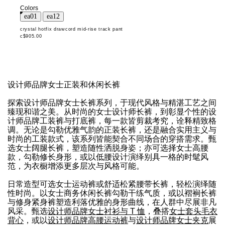
Colors
crystal hotfix drawcord mid-rise track pant
c$905.00
设计师品牌女士正装和休闲长裤
探索设计师品牌女士长裤系列，于现代风格与精湛工艺之间
臻现和谐之美。从时尚的女士设计师长裤，到彰显个性的设
计师品牌工装裤与打底裤，每一款皆剪裁考究，诠释精致格
调。无论是勾勒优雅气韵的正装长裤，还是融合实用主义与
时尚的工装款式，该系列皆能契合不同场合的穿搭需求。甄
选女士阔腿长裤，塑造随性洒脱身姿；亦可选择女士高腰
款，勾勒修长身形，或以低腰设计演绎别具一格的时髦风
范，为衣橱增添更多层次与风格可能。
日常造型可选女士运动裤或舒适松紧腰带长裤，轻松演绎随
性时尚。以女士商务休闲长裤勾勒干练气质，或以褶裥长裤
与修身紧身裤塑造利落优雅的身形曲线，在人群中尽展非凡
风采。甄选
设计师品牌女士衬衫与 T 恤
，叠搭
女士套头毛衣
背心
，或以
设计师品牌高腰运动裤
与
设计师品牌女士夹克
展