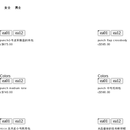
女士
男士
punch小号皮革翻盖斜挎包
punch flap crossbody
c$675.00
c$595.00
Colors
Colors
punch medium tote
punch 中号托特包
c$740.00
c$590.00
ricco 羔羊皮小号两用包
水晶徽标斜纹布棒球帽