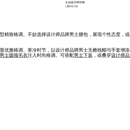
水晶做旧棒球帽
c$450.00
型精致格调。不妨选择设计师品牌男士腰包，展现个性态度，或
显优雅格调。寒冷时节，以设计师品牌男士无檐线帽与手套增添
男士圆领毛衣
注入时尚格调。可搭配
男士下装
，或叠穿
设计师品