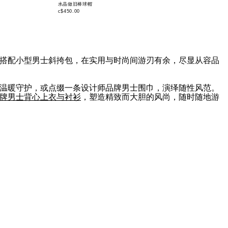
水晶做旧棒球帽
c$450.00
搭配小型男士斜挎包，在实用与时尚间游刃有余，尽显从容品
温暖守护，或点缀一条设计师品牌男士围巾，演绎随性风范。
牌男士背心上衣与衬衫
，塑造精致而大胆的风尚，随时随地游