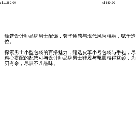
c$1,280.00
c$380.00
甄选设计师品牌男士配饰，奢华质感与现代风尚相融，赋予造
位。
探索男士小型包袋的百搭魅力，甄选皮革小号包袋与手包，尽
精心搭配的配饰可与
设计师品牌男士鞋履与靴履
相得益彰，为
刃有余，尽展不凡品味。