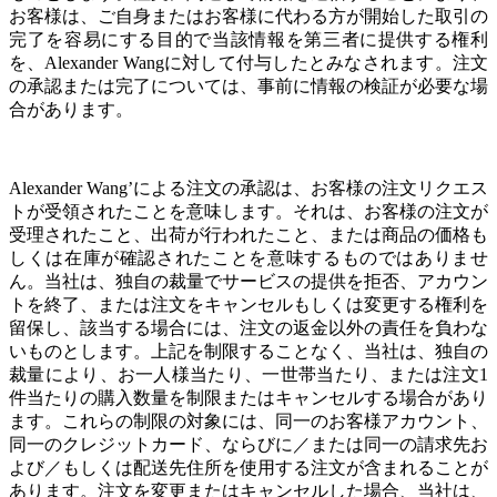
お客様は、ご自身またはお客様に代わる方が開始した取引の
完了を容易にする目的で当該情報を第三者に提供する権利
を、Alexander Wangに対して付与したとみなされます。注文
の承認または完了については、事前に情報の検証が必要な場
合があります。
Alexander Wang’による注文の承認は、お客様の注文リクエス
トが受領されたことを意味します。それは、お客様の注文が
受理されたこと、出荷が行われたこと、または商品の価格も
しくは在庫が確認されたことを意味するものではありませ
ん。当社は、独自の裁量でサービスの提供を拒否、アカウン
トを終了、または注文をキャンセルもしくは変更する権利を
留保し、該当する場合には、注文の返金以外の責任を負わな
いものとします。上記を制限することなく、当社は、独自の
裁量により、お一人様当たり、一世帯当たり、または注文1
件当たりの購入数量を制限またはキャンセルする場合があり
ます。これらの制限の対象には、同一のお客様アカウント、
同一のクレジットカード、ならびに／または同一の請求先お
よび／もしくは配送先住所を使用する注文が含まれることが
あります。注文を変更またはキャンセルした場合、当社は、