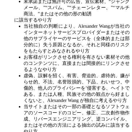
未承諾または無許可の広告、宣伝素材、“ジャンク
メール、”“スパム、”“チェーンレター、”“マルチ
商法、”またはその他の形の勧誘
に該当するやり方
当社独自の判断により、
Alexander Wang
が当社の
インターネットサービスプロバイダーまたはその
他のサプライヤーのサービスを（全体的または部
分的に）失う原因となるか、それと同様のリスク
をもたらすとみなされるやり方
お客様がリンクさせる権利を有さない素材その他
のコンテンツに、直接または間接的にリンクさせ
るようなやり方
虚偽、誤解を招く、有害、脅迫的、虐待的、嫌が
らせ的、不法、名誉毀損的、下品、わいせつ、中
傷的、他人のプライバシーを’侵害する、ヘイトで
ある、または人種、民族その他の観点から好まし
くないと、
Alexander Wang
が独自に考えるやり方
当サイトまたはその一部の基礎となるソフトウェ
アのソースコードのコピー、修正、二次創作物作
成、リバースエンジニアリング、逆コンパイル、
またはその他の方法による抽出の試みに該当する
やり方