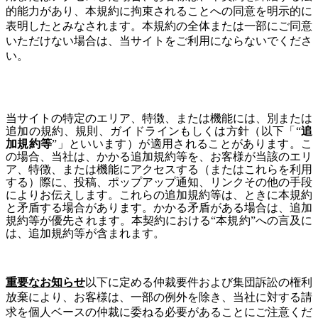
的能力があり、
本規約に拘束されることへの同意を明示的に
表明したとみなされます。
本規約の全体または一部にご同意
いただけない場合は、当サイトをご利用にならないでくださ
い。
当サイトの特定のエリア、特徴、または機能には、別または
追加の規約、規則、ガイドラインもしくは方針（以下「“
追
加規約等
”」といいます）が適用されることがあります。こ
の場合、当社は、かかる追加規約等を、お客様が当該のエリ
ア、特徴、または機能にアクセスする（またはこれらを利用
する）際に、投稿、ポップアップ通知、リンクその他の手段
によりお伝えします。これらの追加規約等は、ときに本規約
と矛盾する場合があります。かかる矛盾がある場合は、追加
規約等が優先されます。本契約における“本規約”への言及に
は、追加規約等が含まれます。
重要なお知らせ
以下に定める仲裁要件および集団訴訟の権利
放棄により、お客様は、一部の例外を除き、当社に対する請
求を個人ベースの仲裁に委ねる必要があることにご注意くだ