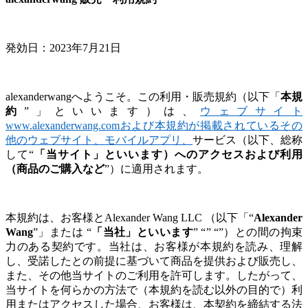
発効日：2023年7月21日
alexanderwangへようこそ。この利用・販売規約（以下「
本規
約
”」といいます）は、
ウェブサイト
www.alexanderwang.comおよび本規約が掲載されているその
他のウェブサイト、モバイルアプリ、
サービス（以下、総称
して“
「当サイト」といいます）へのアクセスおよび利用
（商品のご購入など
”）に適用されます。
本規約は、お客様とAlexander Wang LLC （以下「“
Alexander
Wang
”」または “
「当社」といいます
” “
” “
”）との間の拘束
力のある契約です。当社は、お客様が本規約を読み、理解
し、受諾したとの前提に基づいて商品を提供および販売し、
また、その他当サイトのご利用を許可します。したがって、
当サイトを何らかの方法で（本規約を読む以外の目的で）利
用またはアクセスした場合、お客様は、本契約を締結する法