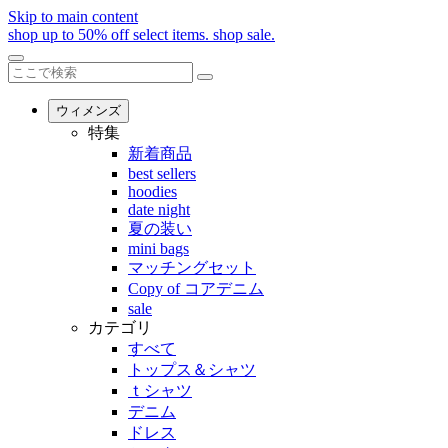
Skip to main content
shop up to 50% off select items.
shop sale.
ウィメンズ
特集
新着商品
best sellers
hoodies
date night
夏の装い
mini bags
マッチングセット
Copy of コアデニム
sale
カテゴリ
すべて
トップス＆シャツ
ｔシャツ
デニム
ドレス