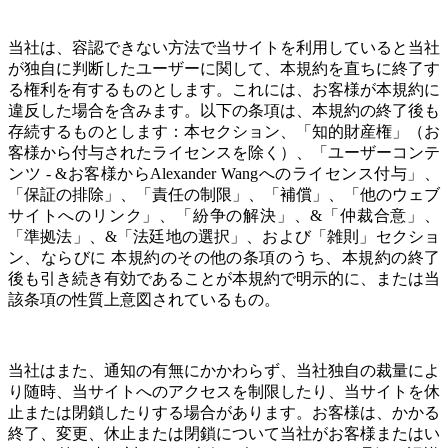
当社は、容認できない方法で当サイトを利用していると当社
が独自に判断したユーザーに関して、本規約を直ちに終了す
る権利を有するものとします。これには、お客様が本規約に
違反した場合を含みます。以下の条項は、本規約の終了後も
存続するものとします：本セクション、
「知的財産権」（お
客様から付与されたライセンスを除く）、「ユーザーコンテ
ンツ - &お客様からAlexander Wangへのライセンス付与」
、
「保証の排除」、「責任の制限」、「補償」、「他のウェブ
サイトへのリンク」、「紛争の解決」、&「仲裁合意」
、
「準拠法」、&「法廷地の選択」、および「雑則」セクショ
ン、ならびに 本規約のその他の条項のうち、本規約の終了
後も引き続き有効であることが本規約で明示的に、または当
該条項の性質上意図されているもの。
当社はまた、通知の有無にかかわらず、当社独自の裁量によ
り随時、当サイトへのアクセスを制限したり、当サイトを休
止または閉鎖したりする場合があります。お客様は、かかる
終了、変更、休止または閉鎖について当社がお客様またはい