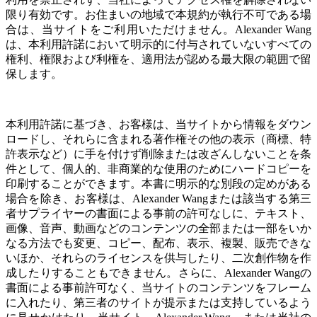
限り有効です。お住まいの地域で本規約が執行不可である場
合は、当サイトをご利用いただけません。
Alexander Wang
は、本利用許諾において明示的に付与されていないすべての
権利、権限および利権を、適用法が認める最大限の範囲で留
保します。
本利用許諾に基づき、お客様は、当サイトから情報をダウン
ロードし、それらに含まれる著作権その他の表示（商標、特
許表示など）に手を付けず削除または改ざんしないことを条
件として、個人的、非商業的な使用のためにハードコピーを
印刷することができます。本書に明示的な別段の定めがある
場合を除き、お客様は、Alexander Wangまたは該当する第三
者サプライヤーの書面による事前の許可なしに、テキスト、
画像、音声、動画などのコンテンツの全部または一部をいか
なる方法でも変更、コピー、配布、表示、複製、販売できな
いほか、それらのライセンスを供与したり、二次創作物を作
成したりすることもできません。さらに、Alexander Wangの
書面による事前許可なく、当サイトのコンテンツをフレーム
に入れたり、第三者のサイトが提示または支持しているよう