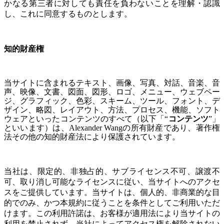
かなる第三者に対しても責任を負わないことを理解・認識
し、これに同意するものとします。
知的財産権
当サイトに含まれるテキスト、画像、写真、対話、音楽、音
声、映像、文書、図面、図形、ロゴ、メニュー、ウェブペー
ジ、グラフィック、色彩、スキーム、ツール、フォント、デ
ザイン、略図、レイアウト、方法、プロセス、機能、ソフト
ウェアといったコンテンツのすべて（以下「“
コンテンツ
”」
といいます）は、Alexander Wangの所有財産であり、著作権
法その他の知的財産法により保護されています。
当社は、限定的、非独占的、サブライセンス不可、譲渡不
可、取り消し可能なライセンスに従い、当サイトへのアクセ
スをご提供しています。当サイトは、個人的、非商業的な目
的でのみ、かつ本規約に従うことを条件としてご利用いただ
けます。この利用許諾は、お客様が適用法により当サイトの
利用を禁止されず、当社によってアクセス権を解除されない