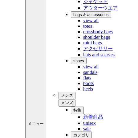
ジャケット
アウターウエア
bags & accessories
view all
totes
crossbody bags
shoulder bags
mini bags
アクセサリー
hats and scarves
shoes
view all
sandals
flats
boots
heels
メンズ
メンズ
特集
新着商品
unisex
メニュー
sale
カテゴリ