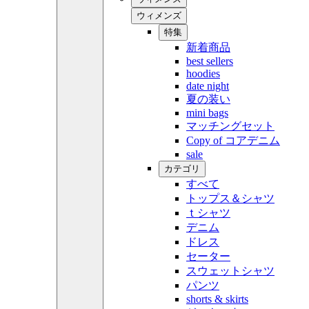
ウィメンズ
特集
新着商品
best sellers
hoodies
date night
夏の装い
mini bags
マッチングセット
Copy of コアデニム
sale
カテゴリ
すべて
トップス＆シャツ
ｔシャツ
デニム
ドレス
セーター
スウェットシャツ
パンツ
shorts & skirts