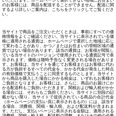
いただけます。ホームページで選択できない地域にお住まい
のお客様には、商品を配送することができません。配送に関
するより詳しいご案内は、こちらをクリックしてご覧くださ
い。
当サイトで商品をご注文いただくときは、事前にすべての価
格情報をよくご確認ください。当サイトに表示されている価
格に適用される通貨は、ホームページで選択した地域に応じ
て変わることがあり、かつ／またはお住まいの管轄区域の通
貨ではない場合があります。該当の通貨は、お客様が閲覧し
ている当サイトのバージョンで使用されている通貨記号で表
示されます。価格は随時予告なく変更される場合がありま
す。
お客様は、当サイトを通じてお客様またはお客様に代わ
る方が負担するすべての代金を、かかる代金が発生した時点
の有効価格で支払うことに同意するものとします。
当サイト
から商品を購入した場合にかかる税金は、いずれもお客様の
ご負担となります。お客様には、さらに、商品のお届けにか
かる配送料もご負担いただきます。関税および輸入税がかか
る場合には、それらもご負担ください。当サイトに別段の記
載がない限り、当サイトで提供されている商品の合計代金
（ホームページの支払い頁に表示されるもの）には、該当す
る場合、消費税、関税・輸入税、および配送料が含まれま
す。ただし、支払いページに表示される金額は、適用される
消費税、関税・輸入税、配送料の調整、またはその他の必要