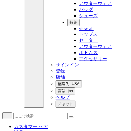
アウターウェア
バッグ
シューズ
特集
view all
トップス
セーター
アウターウェア
ボトムス
アクセサリー
サインイン
登録
店舗
配送先: USA
言語: jpn
ヘルプ
チャット
カスタマー ケア