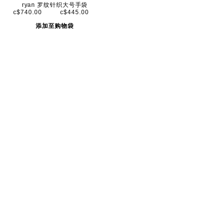
ryan 罗纹针织大号手袋
c$740.00
c$445.00
添加至购物袋