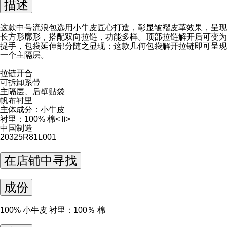
描述
这款中号流浪包选用小牛皮匠心打造，彰显皱褶皮革效果，呈现
长方形廓形，搭配双向拉链，功能多样。顶部拉链解开后可变为
提手，包袋延伸部分随之显现；这款几何包袋解开拉链即可呈现
一个主隔层。
拉链开合
可拆卸系带
主隔层、后壁贴袋
帆布衬里
主体成分：小牛皮
衬里：100% 棉< li>
中国制造
20325R81L001
在店铺中寻找
成份
100% 小牛皮 衬里：100％ 棉