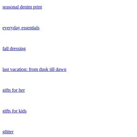
seasonal denim print
everyday essentials
fall dressing
last vacation: from dusk till dawn
gifts for her
gifts for kids
glitter