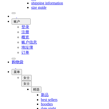
shipping information
size guide
账户
登录
注册
概览
账户信息
地址簿
订单
购物袋
菜单
女士
女士
精选
新品
best sellers
hoodies
date night