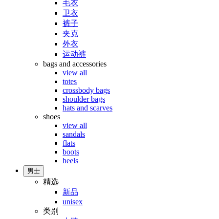
毛衣
卫衣
裤子
夹克
外衣
运动裤
bags and accessories
view all
totes
crossbody bags
shoulder bags
hats and scarves
shoes
view all
sandals
flats
boots
heels
男士
精选
新品
unisex
类别