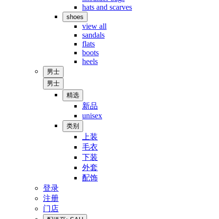
hats and scarves
shoes
view all
sandals
flats
boots
heels
男士
男士
精选
新品
unisex
类别
上装
毛衣
下装
外套
配饰
登录
注册
门店