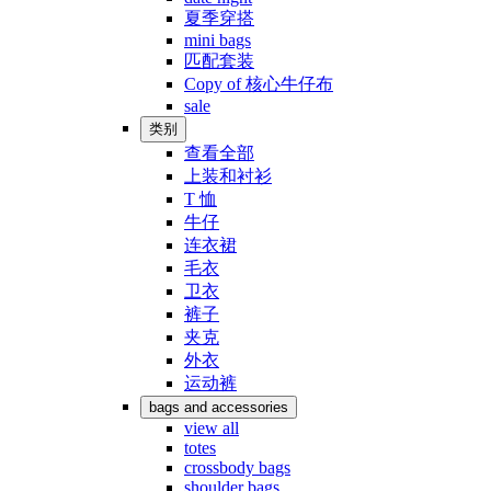
夏季穿搭
mini bags
匹配套装
Copy of 核心牛仔布
sale
类别
查看全部
上装和衬衫
T 恤
牛仔
连衣裙
毛衣
卫衣
裤子
夹克
外衣
运动裤
bags and accessories
view all
totes
crossbody bags
shoulder bags