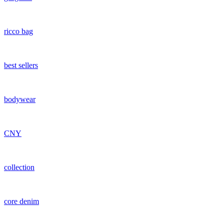
ricco bag
best sellers
bodywear
CNY
collection
core denim