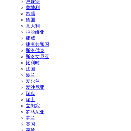
卢森堡
奥地利
希腊
德国
意大利
拉脱维亚
挪威
捷克共和国
斯洛伐克
斯洛文尼亚
比利时
法国
波兰
爱尔兰
爱沙尼亚
瑞典
瑞士
立陶宛
罗马尼亚
芬兰
英国
荷兰