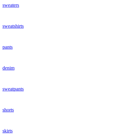
sweaters
sweatshirts
pants
denim
sweatpants
shorts
skirts