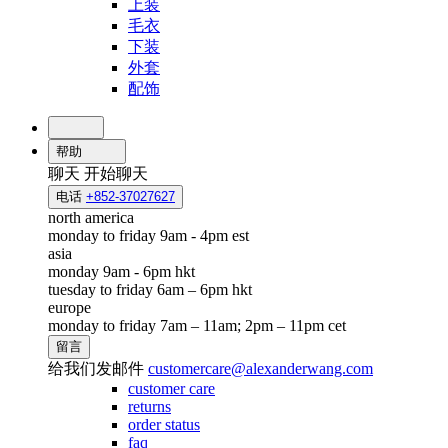
上装
毛衣
下装
外套
配饰
帮助
聊天
开始聊天
电话
+852-37027627
north america
monday to friday 9am - 4pm est
asia
monday 9am - 6pm hkt
tuesday to friday 6am – 6pm hkt
europe
monday to friday 7am – 11am; 2pm – 11pm cet
留言
给我们发邮件
customercare@alexanderwang.com
customer care
returns
order status
faq