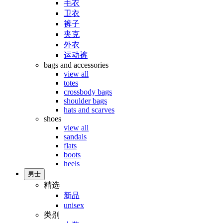
毛衣
卫衣
裤子
夹克
外衣
运动裤
bags and accessories
view all
totes
crossbody bags
shoulder bags
hats and scarves
shoes
view all
sandals
flats
boots
heels
男士
精选
新品
unisex
类别