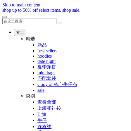
Skip to main content
shop up to 50% off select items.
shop sale.
女士
精选
新品
best sellers
hoodies
date night
夏季穿搭
mini bags
匹配套装
Copy of 核心牛仔布
sale
类别
查看全部
上装和衬衫
T 恤
牛仔
连衣裙