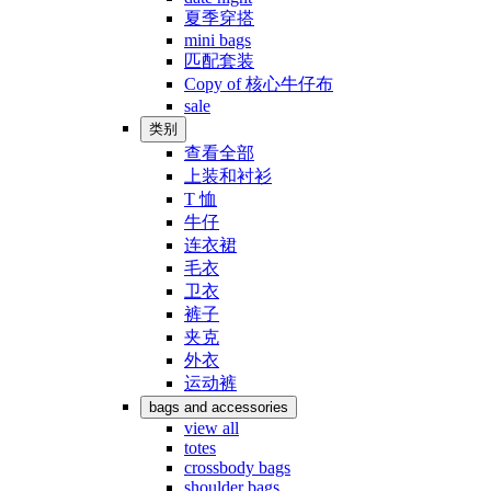
夏季穿搭
mini bags
匹配套装
Copy of 核心牛仔布
sale
类别
查看全部
上装和衬衫
T 恤
牛仔
连衣裙
毛衣
卫衣
裤子
夹克
外衣
运动裤
bags and accessories
view all
totes
crossbody bags
shoulder bags