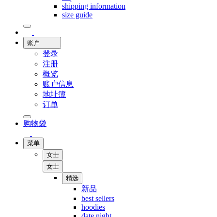
shipping information
size guide
账户
登录
注册
概览
账户信息
地址簿
订单
购物袋
菜单
女士
女士
精选
新品
best sellers
hoodies
date night