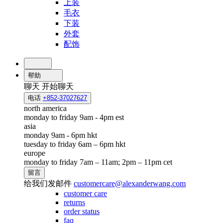
上装
毛衣
下装
外套
配饰
帮助
聊天
开始聊天
电话
+852-37027627
north america
monday to friday 9am - 4pm est
asia
monday 9am - 6pm hkt
tuesday to friday 6am – 6pm hkt
europe
monday to friday 7am – 11am; 2pm – 11pm cet
留言
给我们发邮件
customercare@alexanderwang.com
customer care
returns
order status
faq