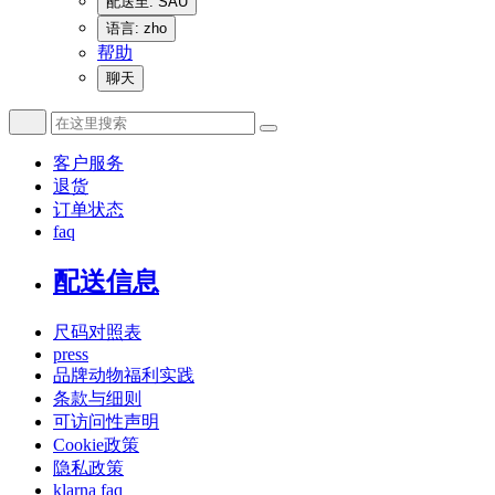
配送至: SAU
语言: zho
帮助
聊天
客户服务
退货
订单状态
faq
配送信息
尺码对照表
press
品牌动物福利实践
条款与细则
可访问性声明
Cookie政策
隐私政策
klarna faq