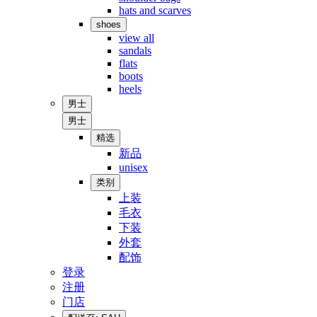
hats and scarves
shoes
view all
sandals
flats
boots
heels
男士
男士
精选
新品
unisex
类别
上装
毛衣
下装
外套
配饰
登录
注册
门店