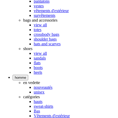
pantalons
vestes
vêtements d'extérieur
survêtements
bags and accessories
view all
totes
crossbody bags
shoulder bags
hats and scarves
shoes
view all
sandals
flats
boots
heels
homme
en vedette
nouveautés
unisex
catégories
hauts
sweat-shirts
Bas
Vêtements d'extérieur