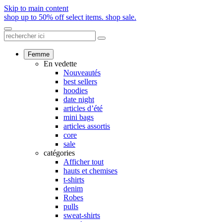
Skip to main content
shop up to 50% off select items.
shop sale.
Femme
En vedette
Nouveautés
best sellers
hoodies
date night
articles d’été
mini bags
articles assortis
core
sale
catégories
Afficher tout
hauts et chemises
t-shirts
denim
Robes
pulls
sweat-shirts