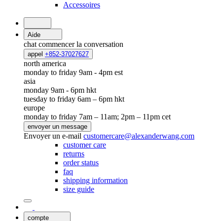
Accessoires
Aide
chat
commencer la conversation
appel
+852-37027627
north america
monday to friday 9am - 4pm est
asia
monday 9am - 6pm hkt
tuesday to friday 6am – 6pm hkt
europe
monday to friday 7am – 11am; 2pm – 11pm cet
envoyer un message
Envoyer un e-mail
customercare@alexanderwang.com
customer care
returns
order status
faq
shipping information
size guide
compte