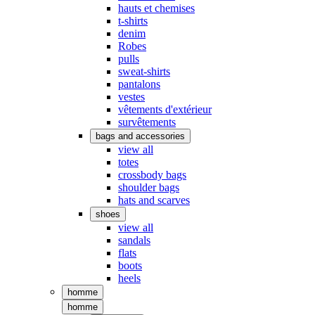
hauts et chemises
t-shirts
denim
Robes
pulls
sweat-shirts
pantalons
vestes
vêtements d'extérieur
survêtements
bags and accessories
view all
totes
crossbody bags
shoulder bags
hats and scarves
shoes
view all
sandals
flats
boots
heels
homme
homme