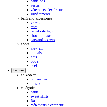
pantalons
vestes
vêtements d'extérieur
survêtements
bags and accessories
view all
totes
crossbody bags
shoulder bags
hats and scarves
shoes
view all
sandals
flats
boots
heels
homme
en vedette
nouveautés
unisex
catégories
hauts
sweat-shirts
Bas
Vêtements d'extérieur