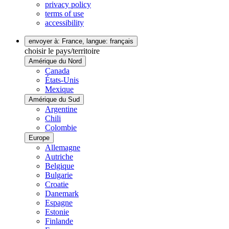
privacy policy
terms of use
accessibility
envoyer à: France,
langue: français
choisir le pays/territoire
Amérique du Nord
Canada
États-Unis
Mexique
Amérique du Sud
Argentine
Chili
Colombie
Europe
Allemagne
Autriche
Belgique
Bulgarie
Croatie
Danemark
Espagne
Estonie
Finlande