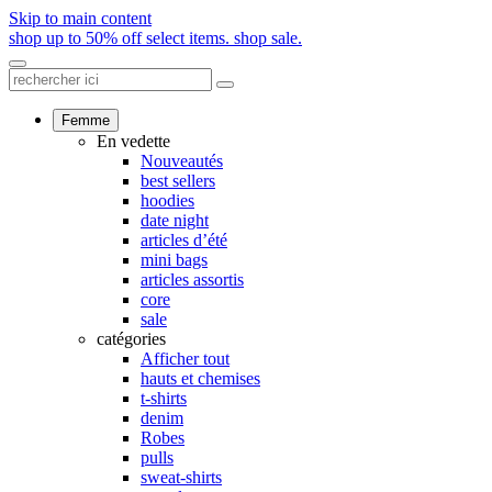
Skip to main content
shop up to 50% off select items.
shop sale.
Femme
En vedette
Nouveautés
best sellers
hoodies
date night
articles d’été
mini bags
articles assortis
core
sale
catégories
Afficher tout
hauts et chemises
t-shirts
denim
Robes
pulls
sweat-shirts