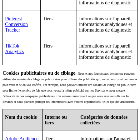
informations de diagnostic
Pinterest
Tiers
Informations sur l'appareil,
Conversion
informations analytiques et
Tracker
informations de diagnostic
TikTok
Tiers
Informations sur l'appareil,
Analytics
informations analytiques et
informations de diagnostic
Cookies publicitaires ou de ciblage
.
Nous et nos fournisseurs de services pouvons
utiliser des cookies de ciblage ou publicitaires pour diffuser des publicités qui, selon nous, sont pertinentes
pour vous et selon vos intérêts. Par exemple, nous pouvons utiliser des cookies de ciblage ou publicitaires
pour limiter le nombre de fois que vous voyez la même publicité sur nos Services et pour mesurer
l'efficacité de nos campagnes publicitaires. Ces cookies mémorisent ce que vous avez consulté sur les
Services et nous pouvons partager ces informations avec d'autres organisations, telles que des annonceurs.
Nom du cookie
Interne ou
Catégories de données
tiers
collectées
Adobe Audience
Tiers
Informations sur l'appareil,