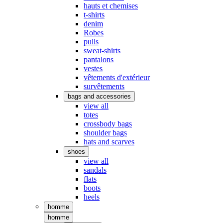
hauts et chemises
t-shirts
denim
Robes
pulls
sweat-shirts
pantalons
vestes
vêtements d'extérieur
survêtements
bags and accessories
view all
totes
crossbody bags
shoulder bags
hats and scarves
shoes
view all
sandals
flats
boots
heels
homme
homme