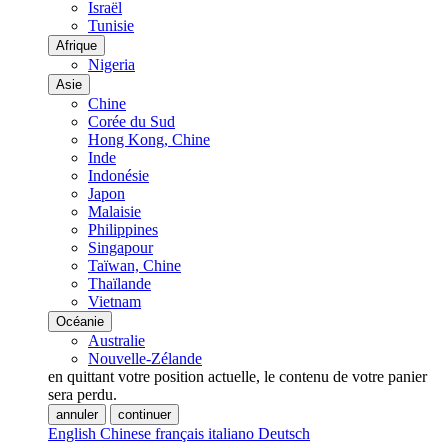
Israël
Tunisie
Afrique
Nigeria
Asie
Chine
Corée du Sud
Hong Kong, Chine
Inde
Indonésie
Japon
Malaisie
Philippines
Singapour
Taïwan, Chine
Thaïlande
Vietnam
Océanie
Australie
Nouvelle-Zélande
en quittant votre position actuelle, le contenu de votre panier
sera perdu.
annuler
continuer
English
Chinese
français
italiano
Deutsch