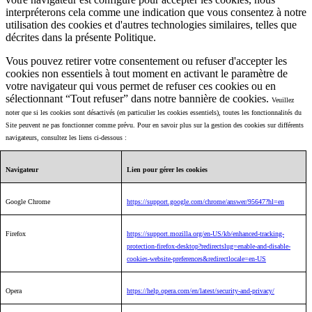
interpréterons cela comme une indication que vous consentez à notre
utilisation des cookies et d'autres technologies similaires, telles que
décrites dans la présente Politique.
Vous pouvez retirer votre consentement ou refuser d'accepter les
cookies non essentiels à tout moment en activant le paramètre de
votre navigateur qui vous permet de refuser ces cookies ou en
sélectionnant “Tout refuser” dans notre bannière de cookies.
Veuillez
noter que si les cookies sont désactivés (en particulier les cookies essentiels), toutes les fonctionnalités du
Site peuvent ne pas fonctionner comme prévu. Pour en savoir plus sur la gestion des cookies sur différents
navigateurs, consultez les liens ci-dessous :
Navigateur
Lien pour gérer les cookies
Google Chrome
https://support.google.com/chrome/answer/95647?hl=en
Firefox
https://support.mozilla.org/en-US/kb/enhanced-tracking-
protection-firefox-desktop?redirectslug=enable-and-disable-
cookies-website-preferences&redirectlocale=en-US
Opera
https://help.opera.com/en/latest/security-and-privacy/