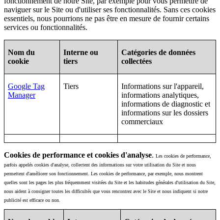
fonctionnement de notre Site, par exemple pour vous permettre de
naviguer sur le Site ou d'utiliser ses fonctionnalités. Sans ces cookies
essentiels, nous pourrions ne pas être en mesure de fournir certains
services ou fonctionnalités.
Nom du
Interne ou
Catégories de données
cookie
tiers
collectées
Google Tag
Tiers
Informations sur l'appareil,
Manager
informations analytiques,
informations de diagnostic et
informations sur les dossiers
commerciaux
Cookies de performance et cookies d'analyse
.
Les cookies de performance,
parfois appelés cookies d'analyse, collectent des informations sur votre utilisation du Site et nous
permettent d'améliorer son fonctionnement. Les cookies de performance, par exemple, nous montrent
quelles sont les pages les plus fréquemment visitées du Site et les habitudes générales d'utilisation du Site,
nous aident à consigner toutes les difficultés que vous rencontrez avec le Site et nous indiquent si notre
publicité est efficace ou non.