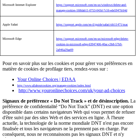
Microsoft Internet Explorer
https://support.microsoft.com/en-us/windows/delete-and-
manage-cookies-168dab11-0753-043d-7c16-ede5947fc64d
Apple Safari
https://support.apple.com/en-il/guide/safari/sfri11471/mac
Microsoft Edge
https://support.microsoft.com/en-us/microsoft-edge/delete-
cookies-in-microsoft-edge-63947406-40ac-c3b8-57b9-
2a946a29ae09
Pour en savoir plus sur les cookies et pour gérer vos préférences en
matière de cookies de profilage tiers, rendez-vous sur :
Your Online Choices | EDAA
http://www.allaboutcookies.org/manage-cookies/index.html
http://www.youronlinechoices.com/uk/your-ad-choices
Signaux de préférence « Do Not Track » et de désinscription.
La
préférence de confidentialité “Do Not Track” (DNT) est une option
disponible dans certains navigateurs Web qui vous permet de refuser
d'être suivi par des sites Web et des services en ligne. À l'heure
actuelle, la technologie de la norme mondiale DNT n'est pas encore
finalisée et tous les navigateurs ne la prennent pas en charge. Par
conséquent, nous ne reconnaissons pas les signaux DNT et n'y