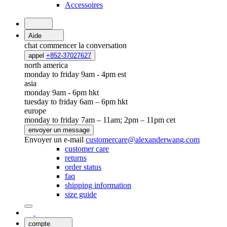
Accessoires
Aide
chat
commencer la conversation
appel
+852-37027627
north america
monday to friday 9am - 4pm est
asia
monday 9am - 6pm hkt
tuesday to friday 6am – 6pm hkt
europe
monday to friday 7am – 11am; 2pm – 11pm cet
envoyer un message
Envoyer un e-mail
customercare@alexanderwang.com
customer care
returns
order status
faq
shipping information
size guide
compte