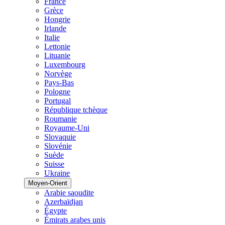
France
Grèce
Hongrie
Irlande
Italie
Lettonie
Lituanie
Luxembourg
Norvège
Pays-Bas
Pologne
Portugal
République tchèque
Roumanie
Royaume-Uni
Slovaquie
Slovénie
Suède
Suisse
Ukraine
Moyen-Orient
Arabie saoudite
Azerbaïdjan
Égypte
Émirats arabes unis