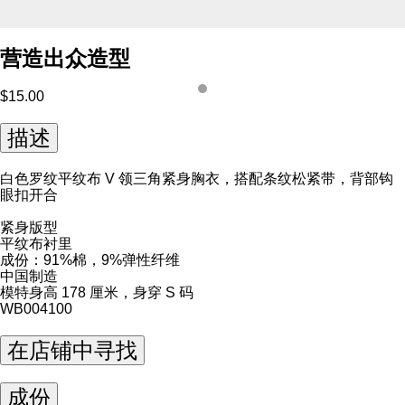
营造出众造型
$15.00
描述
白色罗纹平纹布 V 领三角紧身胸衣，搭配条纹松紧带，背部钩
眼扣开合
紧身版型
平纹布衬里
成份：91%棉，9%弹性纤维
中国制造
模特身高 178 厘米，身穿 S 码
WB004100
在店铺中寻找
成份