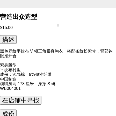
营造出众造型
$15.00
描述
黑色罗纹平纹布 V 领三角紧身胸衣，搭配条纹松紧带，背部钩
眼扣开合
紧身版型
平纹布衬里
成份：91%棉，9%弹性纤维
中国制造
模特身高 178 厘米，身穿 S 码
WB004001
在店铺中寻找
成份