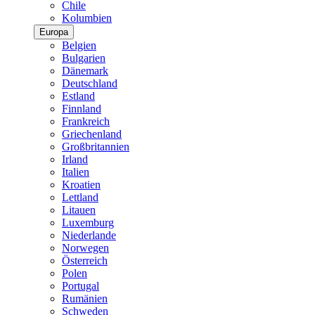
Chile
Kolumbien
Europa
Belgien
Bulgarien
Dänemark
Deutschland
Estland
Finnland
Frankreich
Griechenland
Großbritannien
Irland
Italien
Kroatien
Lettland
Litauen
Luxemburg
Niederlande
Norwegen
Österreich
Polen
Portugal
Rumänien
Schweden