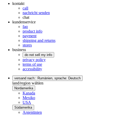
kontakt
call
nachricht senden
chat
kundenservice
faq
product info
payment
shipping and returns
stores
business
do not sell my info
privacy policy
terms of use
accessibility
versand nach:: Rumänien,
sprache: Deutsch
land/region wählen
Nordamerika
Kanada
Mexiko
USA
Südamerika
Argentinien