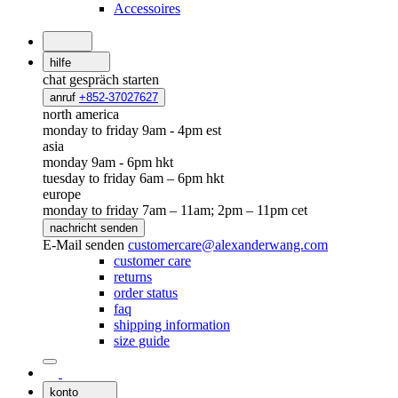
Accessoires
hilfe
chat
gespräch starten
anruf
+852-37027627
north america
monday to friday 9am - 4pm est
asia
monday 9am - 6pm hkt
tuesday to friday 6am – 6pm hkt
europe
monday to friday 7am – 11am; 2pm – 11pm cet
nachricht senden
E-Mail senden
customercare@alexanderwang.com
customer care
returns
order status
faq
shipping information
size guide
konto