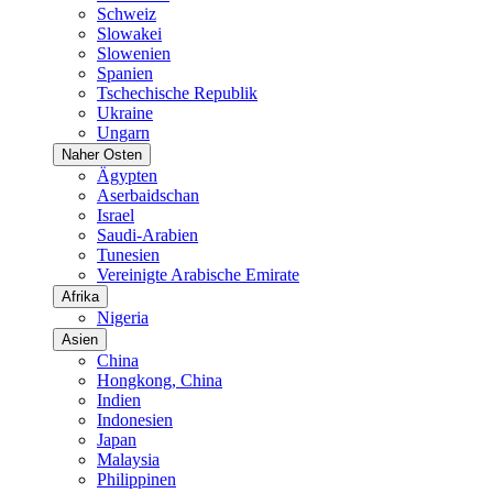
Schweiz
Slowakei
Slowenien
Spanien
Tschechische Republik
Ukraine
Ungarn
Naher Osten
Ägypten
Aserbaidschan
Israel
Saudi-Arabien
Tunesien
Vereinigte Arabische Emirate
Afrika
Nigeria
Asien
China
Hongkong, China
Indien
Indonesien
Japan
Malaysia
Philippinen