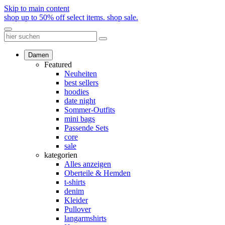
Skip to main content
shop up to 50% off select items.
shop sale.
Damen
Featured
Neuheiten
best sellers
hoodies
date night
Sommer-Outfits
mini bags
Passende Sets
core
sale
kategorien
Alles anzeigen
Oberteile & Hemden
t-shirts
denim
Kleider
Pullover
langarmshirts