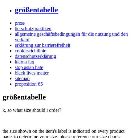
größentabelle
press
tierschutzpraktiken
allgemeine geschäftsbedingungen für die nutzung und den
verkauf
erklärung zur barrierefreiheit
cookie-richtlinie
datenschutzerklärung
klarna faq
stop asian hate
black lives matter
sitemap
proposition 65
größentabelle
k, so what size should i order?
the size shown on the item's label is indicated on every product
page. to determine your size, please reference our size charts.