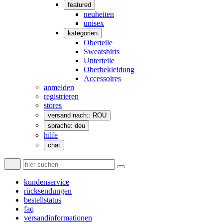
featured
neuheiten
unisex
kategorien
Oberteile
Sweatshirts
Unterteile
Oberbekleidung
Accessoires
anmelden
registrieren
stores
versand nach:: ROU
sprache: deu
hilfe
chat
kundenservice
rücksendungen
bestellstatus
faq
versandinformationen