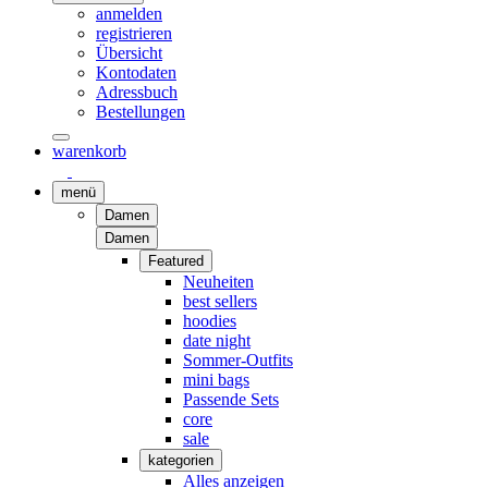
anmelden
registrieren
Übersicht
Kontodaten
Adressbuch
Bestellungen
warenkorb
menü
Damen
Damen
Featured
Neuheiten
best sellers
hoodies
date night
Sommer-Outfits
mini bags
Passende Sets
core
sale
kategorien
Alles anzeigen