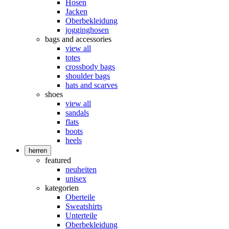
Hosen
Jacken
Oberbekleidung
jogginghosen
bags and accessories
view all
totes
crossbody bags
shoulder bags
hats and scarves
shoes
view all
sandals
flats
boots
heels
herren
featured
neuheiten
unisex
kategorien
Oberteile
Sweatshirts
Unterteile
Oberbekleidung