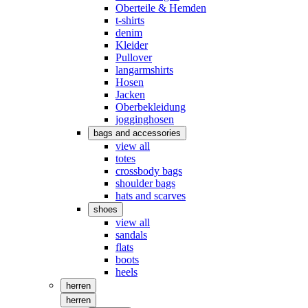
Oberteile & Hemden
t-shirts
denim
Kleider
Pullover
langarmshirts
Hosen
Jacken
Oberbekleidung
jogginghosen
bags and accessories
view all
totes
crossbody bags
shoulder bags
hats and scarves
shoes
view all
sandals
flats
boots
heels
herren
herren