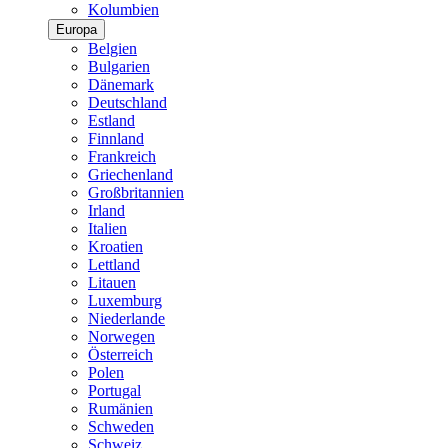
Kolumbien
Europa
Belgien
Bulgarien
Dänemark
Deutschland
Estland
Finnland
Frankreich
Griechenland
Großbritannien
Irland
Italien
Kroatien
Lettland
Litauen
Luxemburg
Niederlande
Norwegen
Österreich
Polen
Portugal
Rumänien
Schweden
Schweiz