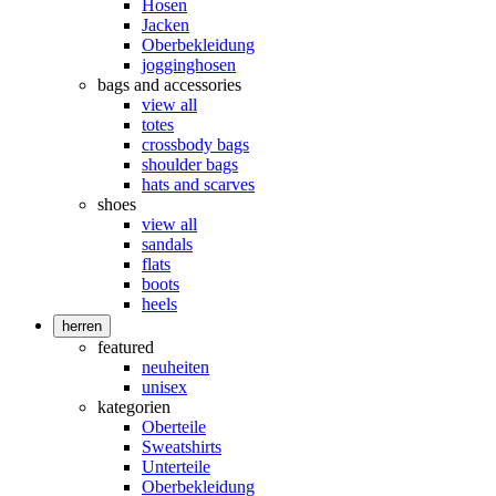
Hosen
Jacken
Oberbekleidung
jogginghosen
bags and accessories
view all
totes
crossbody bags
shoulder bags
hats and scarves
shoes
view all
sandals
flats
boots
heels
herren
featured
neuheiten
unisex
kategorien
Oberteile
Sweatshirts
Unterteile
Oberbekleidung