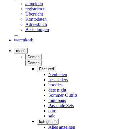
anmelden
registrieren
Übersicht
Kontodaten
Adressbuch
Bestellungen
warenkorb
menü
Damen
Damen
Featured
Neuheiten
best sellers
hoodies
date night
Sommer-Outfits
mini bags
Passende Sets
core
sale
kategorien
Alles anzeigen