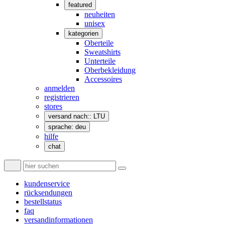
featured
neuheiten
unisex
kategorien
Oberteile
Sweatshirts
Unterteile
Oberbekleidung
Accessoires
anmelden
registrieren
stores
versand nach:: LTU
sprache: deu
hilfe
chat
kundenservice
rücksendungen
bestellstatus
faq
versandinformationen