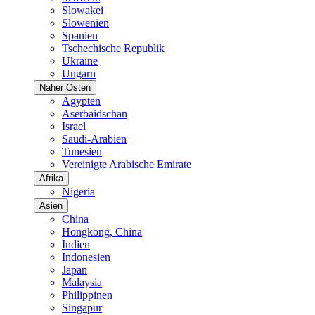
Slowakei
Slowenien
Spanien
Tschechische Republik
Ukraine
Ungarn
Naher Osten
Ägypten
Aserbaidschan
Israel
Saudi-Arabien
Tunesien
Vereinigte Arabische Emirate
Afrika
Nigeria
Asien
China
Hongkong, China
Indien
Indonesien
Japan
Malaysia
Philippinen
Singapur