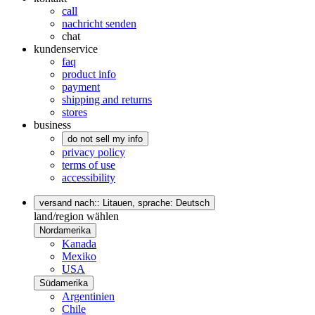
call
nachricht senden
chat
kundenservice
faq
product info
payment
shipping and returns
stores
business
do not sell my info
privacy policy
terms of use
accessibility
versand nach:: Litauen,
sprache: Deutsch
land/region wählen
Nordamerika
Kanada
Mexiko
USA
Südamerika
Argentinien
Chile