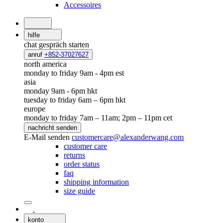
Accessoires
hilfe
chat
gespräch starten
anruf
+852-37027627
north america
monday to friday 9am - 4pm est
asia
monday 9am - 6pm hkt
tuesday to friday 6am – 6pm hkt
europe
monday to friday 7am – 11am; 2pm – 11pm cet
nachricht senden
E-Mail senden
customercare@alexanderwang.com
customer care
returns
order status
faq
shipping information
size guide
konto