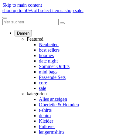
Skip to main content
shop up to 50% off select items.
shop sale.
Damen
Featured
Neuheiten
best sellers
hoodies
date night
Sommer-Outfits
mini bags
Passende Sets
core
sale
kategorien
Alles anzeigen
Oberteile & Hemden
t-shirts
denim
Kleider
Pullover
langarmshirts