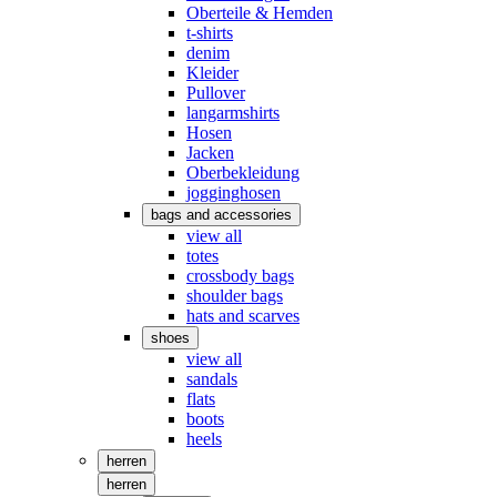
Oberteile & Hemden
t-shirts
denim
Kleider
Pullover
langarmshirts
Hosen
Jacken
Oberbekleidung
jogginghosen
bags and accessories
view all
totes
crossbody bags
shoulder bags
hats and scarves
shoes
view all
sandals
flats
boots
heels
herren
herren