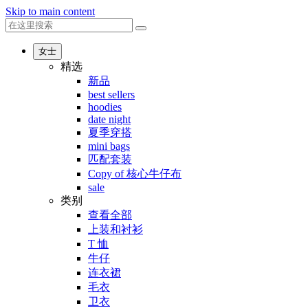
Skip to main content
女士
精选
新品
best sellers
hoodies
date night
夏季穿搭
mini bags
匹配套装
Copy of 核心牛仔布
sale
类别
查看全部
上装和衬衫
T 恤
牛仔
连衣裙
毛衣
卫衣