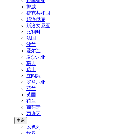
拉脱维亚
挪威
捷克共和国
斯洛伐克
斯洛文尼亚
比利时
法国
波兰
爱尔兰
爱沙尼亚
瑞典
瑞士
立陶宛
罗马尼亚
芬兰
英国
荷兰
葡萄牙
西班牙
中东
以色列
埃及