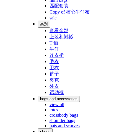
mini bags
匹配套装
Copy of 核心牛仔布
sale
类别
查看全部
上装和衬衫
T 恤
牛仔
连衣裙
毛衣
卫衣
裤子
夹克
外衣
运动裤
bags and accessories
view all
totes
crossbody bags
shoulder bags
hats and scarves
shoes