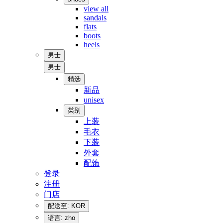
view all
sandals
flats
boots
heels
男士
男士
精选
新品
unisex
类别
上装
毛衣
下装
外套
配饰
登录
注册
门店
配送至: KOR
语言: zho