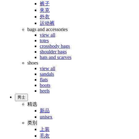
裤子
夹克
外衣
运动裤
bags and accessories
view all
totes
crossbody bags
shoulder bags
hats and scarves
shoes
view all
sandals
flats
boots
heels
男士
精选
新品
unisex
类别
上装
毛衣