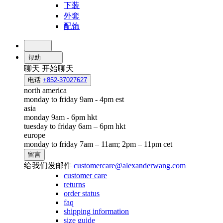
下装
外套
配饰
帮助
聊天
开始聊天
电话
+852-37027627
north america
monday to friday 9am - 4pm est
asia
monday 9am - 6pm hkt
tuesday to friday 6am – 6pm hkt
europe
monday to friday 7am – 11am; 2pm – 11pm cet
留言
给我们发邮件
customercare@alexanderwang.com
customer care
returns
order status
faq
shipping information
size guide