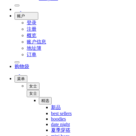
账户
登录
注册
概览
账户信息
地址簿
订单
购物袋
菜单
女士
女士
精选
新品
best sellers
hoodies
date night
夏季穿搭