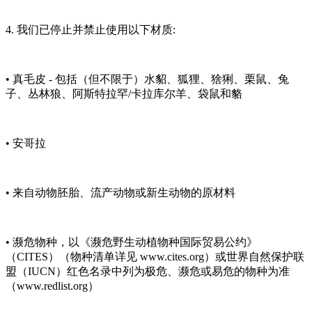
4. 我们已停止并禁止使用以下材质:
• 真毛皮 - 包括（但不限于）水貂、狐狸、猞猁、栗鼠、兔
子、丛林狼、阿斯特拉罕/卡拉库尔羊、袋鼠和貉
• 安哥拉
• 来自动物胚胎、流产动物或新生动物的原材料
• 濒危物种，以《濒危野生动植物种国际贸易公约》
（CITES）（物种清单详见 www.cites.org）或世界自然保护联
盟（IUCN）红色名录中列为极危、濒危或易危的物种为准
（www.redlist.org）