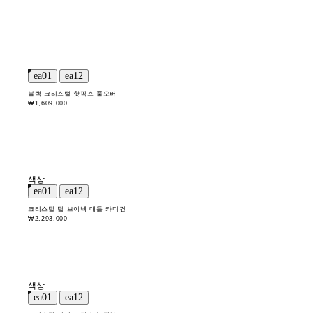
블랙 크리스털 핫픽스 풀오버
₩1,609,000
색상
크리스털 딥 브이넥 매듭 카디건
₩2,293,000
색상