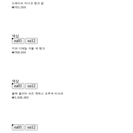
드레이프 카디건 탱크 탑
₩701,000
색상
지퍼 디테일 카울 넥 탱크
₩798,000
색상
블랙 클리어 비즈 핫픽스 크루넥 티셔츠
₩1,609,000