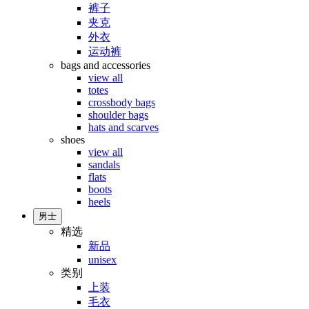
裤子
夹克
外衣
运动裤
bags and accessories
view all
totes
crossbody bags
shoulder bags
hats and scarves
shoes
view all
sandals
flats
boots
heels
男士
精选
新品
unisex
类别
上装
毛衣