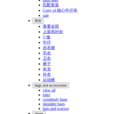
mini bags
匹配套装
Copy of 核心牛仔布
sale
类别
查看全部
上装和衬衫
T 恤
牛仔
连衣裙
毛衣
卫衣
裤子
夹克
外衣
运动裤
bags and accessories
view all
totes
crossbody bags
shoulder bags
hats and scarves
shoes