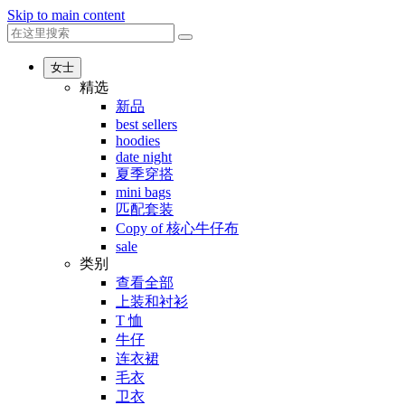
Skip to main content
女士
精选
新品
best sellers
hoodies
date night
夏季穿搭
mini bags
匹配套装
Copy of 核心牛仔布
sale
类别
查看全部
上装和衬衫
T 恤
牛仔
连衣裙
毛衣
卫衣