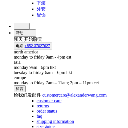
下装
外套
配饰
帮助
聊天
开始聊天
电话
+852-37027627
north america
monday to friday 9am - 4pm est
asia
monday 9am - 6pm hkt
tuesday to friday 6am – 6pm hkt
europe
monday to friday 7am – 11am; 2pm – 11pm cet
留言
给我们发邮件
customercare@alexanderwang.com
customer care
returns
order status
faq
shipping information
size guide