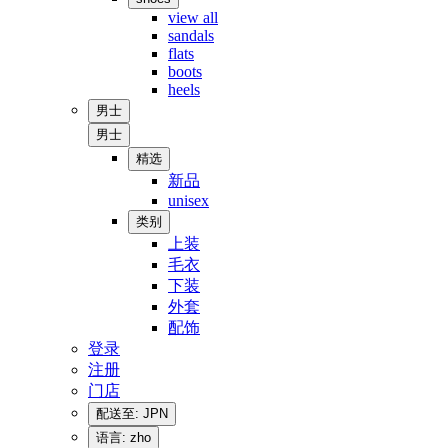
view all
sandals
flats
boots
heels
男士
男士
精选
新品
unisex
类别
上装
毛衣
下装
外套
配饰
登录
注册
门店
配送至: JPN
语言: zho