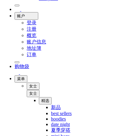
账户
登录
注册
概览
账户信息
地址簿
订单
购物袋
菜单
女士
女士
精选
新品
best sellers
hoodies
date night
夏季穿搭