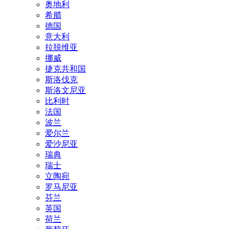
奥地利
希腊
德国
意大利
拉脱维亚
挪威
捷克共和国
斯洛伐克
斯洛文尼亚
比利时
法国
波兰
爱尔兰
爱沙尼亚
瑞典
瑞士
立陶宛
罗马尼亚
芬兰
英国
荷兰