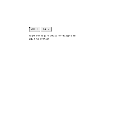
felpa con logo e strass termoapplicati
€440,00
€265,00