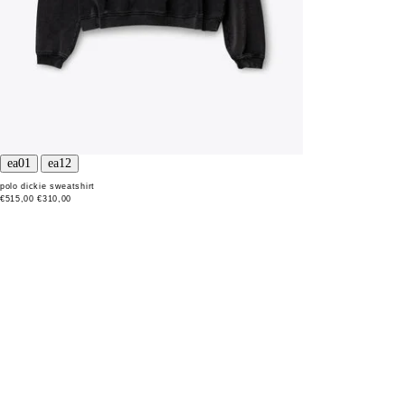
polo dickie sweatshirt
€515,00
€310,00