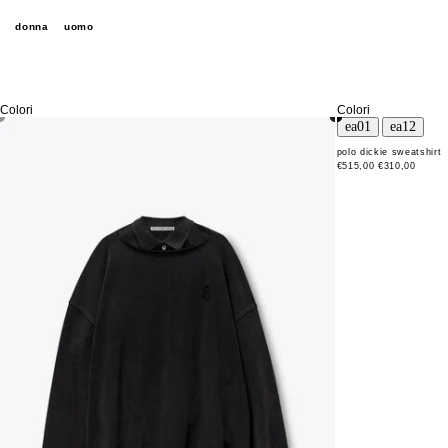
donna
uomo
Colori
Colori
polo dickie sweatshirt
€515,00
€310,00