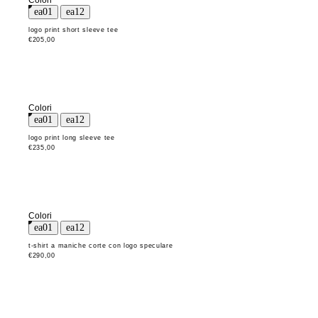
Colori
logo print short sleeve tee
€205,00
Colori
logo print long sleeve tee
€235,00
Colori
t-shirt a maniche corte con logo speculare
€290,00