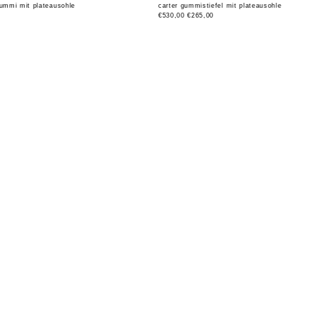
 gummi mit plateausohle
carter gummistiefel mit plateausohle
€530,00
€265,00