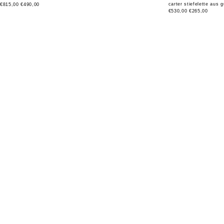
carter stiefelette aus
€815,00
€490,00
€530,00
€265,00