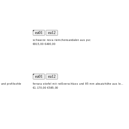
schwarze nova riemchensandalen aus pvc
€815,00
€490,00
 und profilsohle
ferrara stiefel mit reißverschluss und 85 mm absatzhöhe aus leder
€1.170,00
€585,00