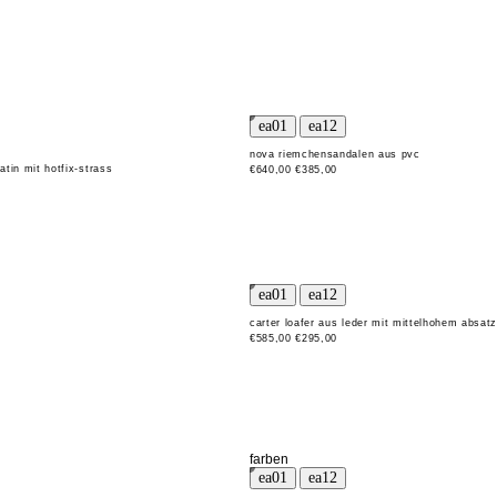
nova riemchensandalen aus pvc
tin mit hotfix-strass
€640,00
€385,00
carter loafer aus leder mit mittelhohem absatz
€585,00
€295,00
farben