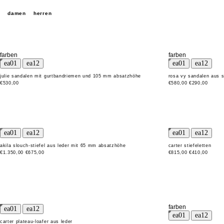
damen
herren
farben
farben
julie sandalen mit gurtbandriemen und 105 mm absatzhöhe
rosa vy sandalen aus sa
€530,00
€580,00
€290,00
akila slouch-stiefel aus leder mit 65 mm absatzhöhe
carter stiefeletten
€1.350,00
€675,00
€815,00
€410,00
farben
carter plateau-loafer aus leder