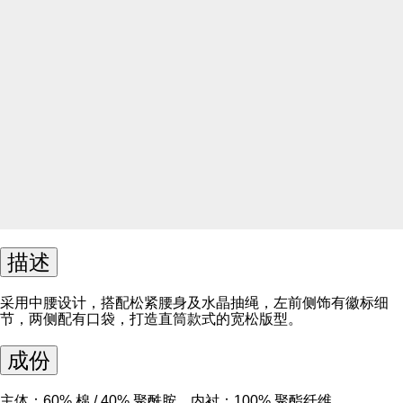
描述
采用中腰设计，搭配松紧腰身及水晶抽绳，左前侧饰有徽标细
节，两侧配有口袋，打造直筒款式的宽松版型。
成份
主体：60% 棉 / 40% 聚酰胺，内衬：100% 聚酯纤维