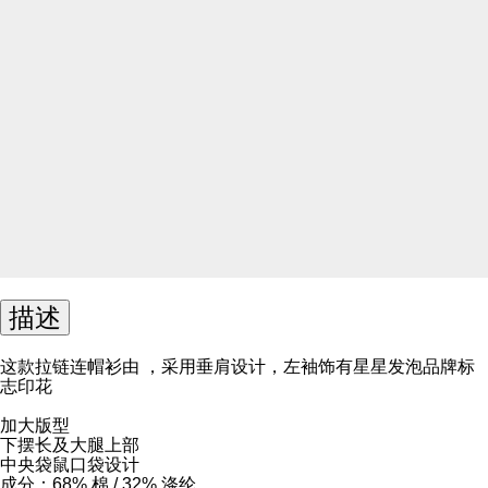
描述
这款拉链连帽衫由 ，采用垂肩设计，左袖饰有星星发泡品牌标
志印花
加大版型
下摆长及大腿上部
中央袋鼠口袋设计
成分：68% 棉 / 32% 涤纶