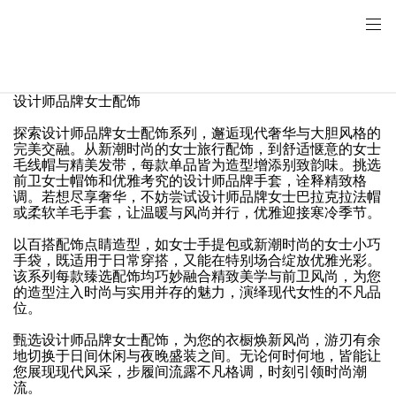
设计师品牌女士配饰
探索设计师品牌女士配饰系列，邂逅现代奢华与大胆风格的
完美交融。从新潮时尚的女士旅行配饰，到舒适惬意的女士
毛线帽与精美发带，每款单品皆为造型增添别致韵味。挑选
前卫女士帽饰和优雅考究的设计师品牌手套，诠释精致格
调。若想尽享奢华，不妨尝试设计师品牌女士巴拉克拉法帽
或柔软羊毛手套，让温暖与风尚并行，优雅迎接寒冷季节。
以百搭配饰点睛造型，如女士手提包或新潮时尚的女士小巧
手袋，既适用于日常穿搭，又能在特别场合绽放优雅光彩。
该系列每款臻选配饰均巧妙融合精致美学与前卫风尚，为您
的造型注入时尚与实用并存的魅力，演绎现代女性的不凡品
位。
甄选设计师品牌女士配饰，为您的衣橱焕新风尚，游刃有余
地切换于日间休闲与夜晚盛装之间。无论何时何地，皆能让
您展现现代风采，步履间流露不凡格调，时刻引领时尚潮
流。