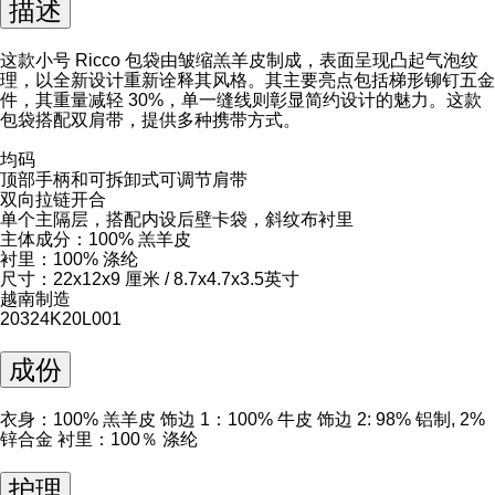
描述
这款小号 Ricco 包袋由皱缩羔羊皮制成，表面呈现凸起气泡纹
理，以全新设计重新诠释其风格。其主要亮点包括梯形铆钉五金
件，其重量减轻 30%，单一缝线则彰显简约设计的魅力。这款
包袋搭配双肩带，提供多种携带方式。
均码
顶部手柄和可拆卸式可调节肩带
双向拉链开合
单个主隔层，搭配内设后壁卡袋，斜纹布衬里
主体成分：100% 羔羊皮
衬里：100% 涤纶
尺寸：22x12x9 厘米 / 8.7x4.7x3.5英寸
越南制造
20324K20L001
成份
衣身：100% 羔羊皮 饰边 1：100% 牛皮 饰边 2: 98% 铝制, 2%
锌合金 衬里：100％ 涤纶
护理