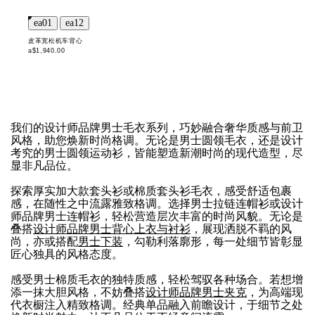
皮革宽松机车背心
a$1,940.00
我们的设计师品牌男士毛衣系列，巧妙融合奢华质感与前卫
风格，助您焕新时尚格调。无论是男士圆领毛衣，还是设计
考究的男士圆领运动衫，皆能塑造新潮时尚的现代造型，尽
显非凡品位。
探索厚实加大款套头衫或棉质套头衫毛衣，感受舒适包裹
感，在随性之中流露雅致格调。选择男士拉链连帽衫或设计
师品牌男士连帽衫，轻松营造层次丰富的时尚风貌。无论是
叠搭
设计师品牌男士背心上衣与衬衫
，展现洒脱不羁的风
尚，亦或搭配
男士下装
，勾勒利落廓形，每一处细节皆彰显
匠心独具的风格态度。
感受男士棉质毛衣的独特质感，轻松驾驭各种场合。若想增
添一抹大胆风格，不妨叠搭
设计师品牌男士夹克
，为高端现
代衣橱注入精致格调。经典单品融入前瞻设计，于细节之处