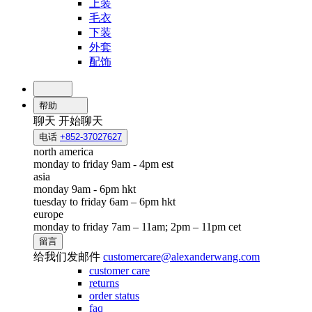
上装
毛衣
下装
外套
配饰
帮助
聊天
开始聊天
电话
+852-37027627
north america
monday to friday 9am - 4pm est
asia
monday 9am - 6pm hkt
tuesday to friday 6am – 6pm hkt
europe
monday to friday 7am – 11am; 2pm – 11pm cet
留言
给我们发邮件
customercare@alexanderwang.com
customer care
returns
order status
faq