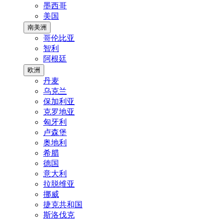
墨西哥
美国
南美洲
哥伦比亚
智利
阿根廷
欧洲
丹麦
乌克兰
保加利亚
克罗地亚
匈牙利
卢森堡
奥地利
希腊
德国
意大利
拉脱维亚
挪威
捷克共和国
斯洛伐克