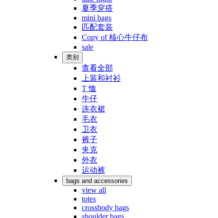
夏季穿搭
mini bags
匹配套装
Copy of 核心牛仔布
sale
类别
查看全部
上装和衬衫
T 恤
牛仔
连衣裙
毛衣
卫衣
裤子
夹克
外衣
运动裤
bags and accessories
view all
totes
crossbody bags
shoulder bags