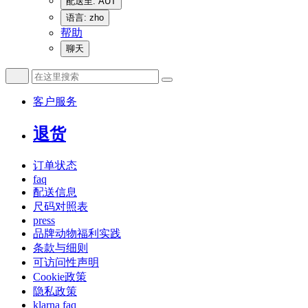
配送至: AUT
语言: zho
帮助
聊天
客户服务
退货
订单状态
faq
配送信息
尺码对照表
press
品牌动物福利实践
条款与细则
可访问性声明
Cookie政策
隐私政策
klarna faq