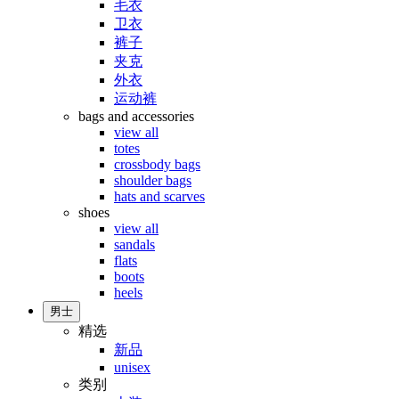
毛衣
卫衣
裤子
夹克
外衣
运动裤
bags and accessories
view all
totes
crossbody bags
shoulder bags
hats and scarves
shoes
view all
sandals
flats
boots
heels
男士
精选
新品
unisex
类别