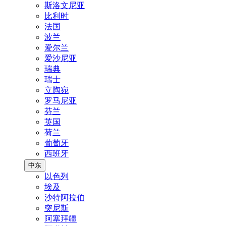
斯洛文尼亚
比利时
法国
波兰
爱尔兰
爱沙尼亚
瑞典
瑞士
立陶宛
罗马尼亚
芬兰
英国
荷兰
葡萄牙
西班牙
中东
以色列
埃及
沙特阿拉伯
突尼斯
阿塞拜疆