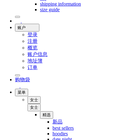
shipping information
size guide
账户
登录
注册
概览
账户信息
地址簿
订单
购物袋
菜单
女士
女士
精选
新品
best sellers
hoodies
date night