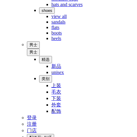
hats and scarves
shoes
view all
sandals
flats
boots
heels
男士
男士
精选
新品
unisex
类别
上装
毛衣
下装
外套
配饰
登录
注册
门店