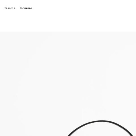
femme
homme