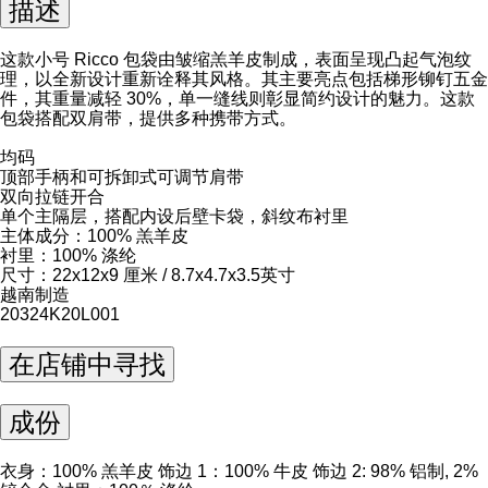
描述
这款小号 Ricco 包袋由皱缩羔羊皮制成，表面呈现凸起气泡纹
理，以全新设计重新诠释其风格。其主要亮点包括梯形铆钉五金
件，其重量减轻 30%，单一缝线则彰显简约设计的魅力。这款
包袋搭配双肩带，提供多种携带方式。
均码
顶部手柄和可拆卸式可调节肩带
双向拉链开合
单个主隔层，搭配内设后壁卡袋，斜纹布衬里
主体成分：100% 羔羊皮
衬里：100% 涤纶
尺寸：22x12x9 厘米 / 8.7x4.7x3.5英寸
越南制造
20324K20L001
在店铺中寻找
成份
衣身：100% 羔羊皮 饰边 1：100% 牛皮 饰边 2: 98% 铝制, 2%